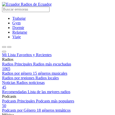
Radios de Ecuador
Trabajar
Gym
Dormir
Relajarse
Viaje
Mi Lista
Favoritos y Recientes
Radios
Radios Principales
Radios más escuchadas
1065
Radios por género
15 géneros musicales
Radios por regiones
Radios locales
Noticias
Radios noticiosas
45
Recomendadas
Lista de las mejores radios
Podcasts
Podcasts Principales
Podcasts más populares
50
Podcasts por Género
18 géneros temáticos
Música