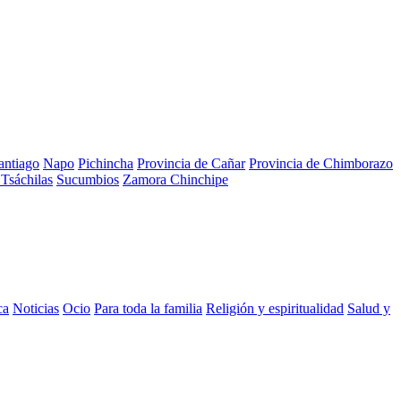
antiago
Napo
Pichincha
Provincia de Cañar
Provincia de Chimborazo
Tsáchilas
Sucumbios
Zamora Chinchipe
ca
Noticias
Ocio
Para toda la familia
Religión y espiritualidad
Salud y