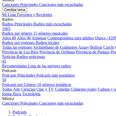
Canciones Principales
Canciones más escuchadas
Cambiar tema
Mi Lista
Favoritos y Recientes
Radios
Radios Principales
Radios más escuchadas
1065
Radios por género
15 géneros musicales
Años 80
Años 90
Antiguas
Contemporánea para adultos
Dance / ED
Radios por regiones
Radios locales
Todas las regiones
Archipiélago de Galápagos
Azuay
Bolívar
Carchi
Provincia de Los Ríos
Provincia de Orellana
Provincia de Pastaza
Pro
Noticias
Radios noticiosas
45
Recomendadas
Lista de las mejores radios
Podcasts
Podcasts Principales
Podcasts más populares
50
Podcasts por Género
18 géneros temáticos
Todos
Arte
Ciencias
Cine y TV
Comedia
Crímenes reales
Cultura y 
forma física
Tecnología
Música
Canciones Principales
Canciones más escuchadas
Podcasts