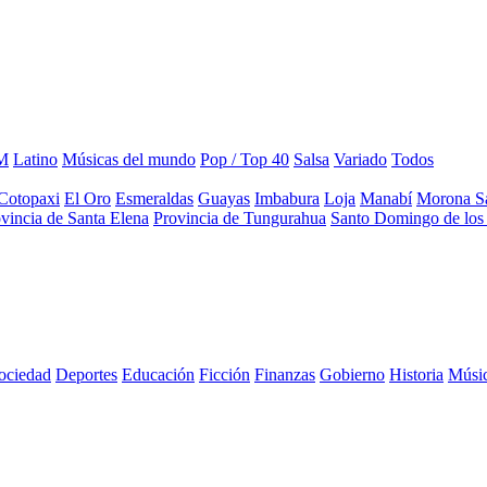
M
Latino
Músicas del mundo
Pop / Top 40
Salsa
Variado
Todos
Cotopaxi
El Oro
Esmeraldas
Guayas
Imbabura
Loja
Manabí
Morona S
vincia de Santa Elena
Provincia de Tungurahua
Santo Domingo de los 
sociedad
Deportes
Educación
Ficción
Finanzas
Gobierno
Historia
Músi