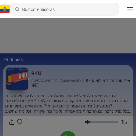
Podcasts
R4U
קול האוניברסיטה | AudioVersity
|
8 - פרק מדור מילואים ⚔️🔫
💣💥
עדי טל יוצאת לשאול את כל השאלות שרציתם לדעת על אגודת
הסטודנטים. תהיתם פעם מה קורה מאחורי הקלעים? איך מנהלים את
התקציב? מה זה אומר פורום אקדמי? מה עושים במועדונים?
בכל פרק נדבר עם החברות מהאגודה על כל מה שקורה, וכל מה שחשוב.
1
x
Volumen