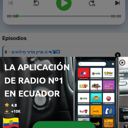
00:00
00:00
Episodios
-
8
פרק מדור מילואים ⚔️🔫💣💥
21 mayo 2023
-
7
מחלקת דוברות
01 mayo 2023
-
6
פרק מועדונים
23 mar. 2023
-
5
תוכנית שאגי
20 jul. 2022
-
4
מועדון שוק ההון