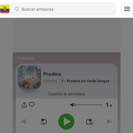
Podcasts
Predica
Anthony
|
1 - Predica de Yerlin Vargas
Guarda la santidad
1
x
Volumen