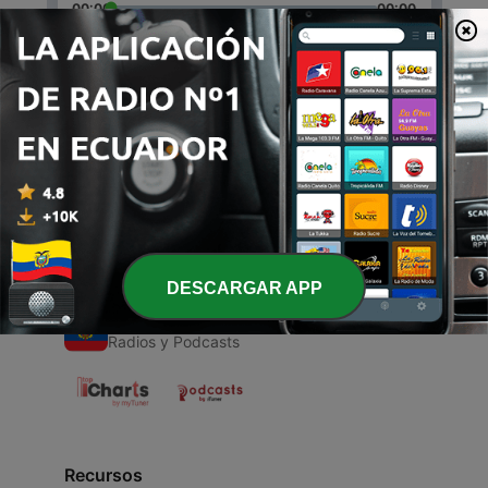
00:00
00:00
Episodios
-
1
Predica de Yerlin Vargas
27 ene. 2020
DESCARGAR APP
Radios de Ecuador
Radios y Podcasts
Recursos