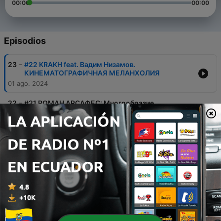
00:00
00:00
Episodios
-
23
#22 KRAKH feat. Вадим Низамов.
КИНЕМАТОГРАФИЧНАЯ МЕЛАНХОЛИЯ
01 ago. 2024
-
22
#21 РОМАН АРСАФЕС: Многообразие
музыкальных форм
04 jun. 2024
-
21
#20 В СОЛО. ТЫ ТАКОЙ ТАЛАНТЛИВЫЙ!
06 mayo 2024
-
20
#19 NEUROPOLIS feat. Владимир Алексеев &
Никита Сморыгин. ВСЁ ИЛИ НИЧЕГО
07 mar. 2024
-
19
#18 NEORHYTHM feat. Деметр Грэйл & Евгений
Рассадкин: ФИЛОСОФИЯ ОТЕЧЕСТВЕННОГО