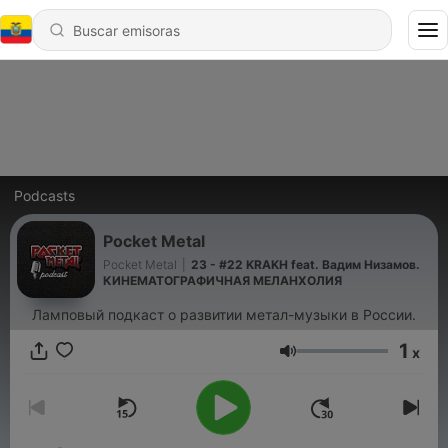
Podcasts
Pocket Metal
Pocket Metal
|
23 - #22 KRAKH feat. Вадим Низамов.
КИНЕМАТОГРАФИЧНАЯ МЕЛАНХОЛИЯ
Ламповый подкаст о развитии метал-музыки в России.
1
x
Volumen