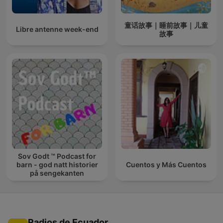
童话故事｜睡前故事｜儿童
Libre antenne week-end
故事
Sov Godt ™ Podcast for
barn - god natt historier
Cuentos y Más Cuentos
på sengekanten
Radios de Ecuador