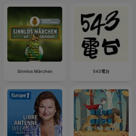
Sinnlos Märchen
543電台