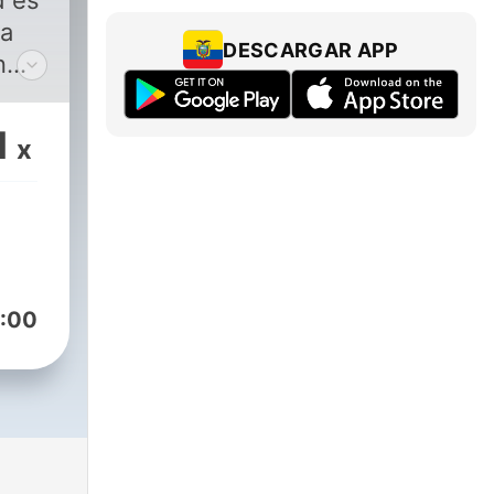
d es
ra
DESCARGAR APP
n
á
1
x
:00