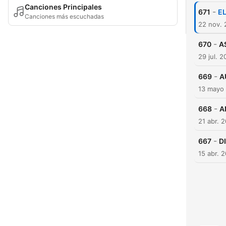
Canciones Principales
-
671
E
Canciones más escuchadas
22 nov.
-
670
A
29 jul. 
-
669
A
13 mayo
-
668
A
21 abr. 
-
667
D
15 abr. 