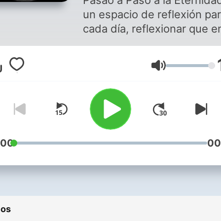
Pasao a Paso a la Eternida
un espacio de reflexión pa
cada día, reflexionar que e
todo el eterno Creador est
presente en la vida del
Volumen
hombre.
:00
00
ios