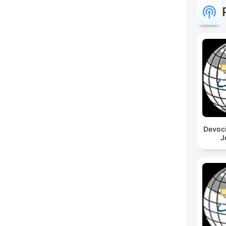
Devoci
J