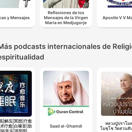
Reflexiones de los
cas y Mensajes
Mensajes de la Virgen
Apostle V V Ma
Maria en Medjugorje
Más podcasts internacionales de Religi
espiritualidad
眠|解压|冥想|疗愈
หลวงปู่ปราโมท
艺术疗愈|白噪音|助
Saad al-Ghamdi
โมชฺโช วัดสวนสั
|轻音乐|苏阳阳频