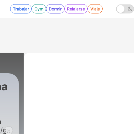
Trabajar
Gym
Dormir
Relajarse
Viaje
na
a
m/groups/1541736685912546/?