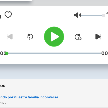
ref=share Youtube: Oració
Cristiana
Volumen
:00
00
ios
ndo por nuestra familia Inconversa
2022