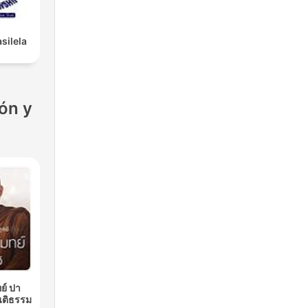
silela
ón y
ย์ ปา
นติธรรม