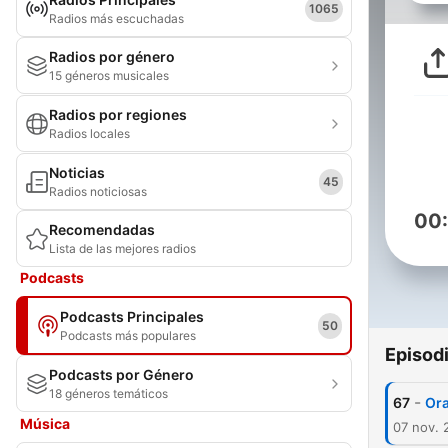
1065
Radios más escuchadas
Radios por género
15 géneros musicales
Radios por regiones
Radios locales
Noticias
45
Radios noticiosas
00
Recomendadas
Lista de las mejores radios
Podcasts
Podcasts Principales
50
Podcasts más populares
Episod
Podcasts por Género
18 géneros temáticos
-
67
Ora
Música
07 nov. 