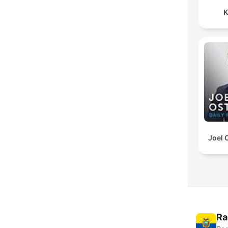
K
Joel 
Ra