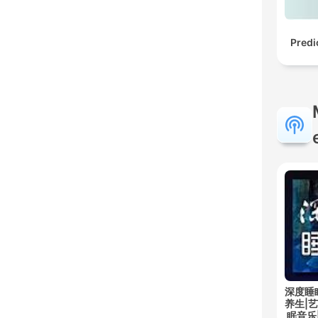
Predi
深度睡
养生|
眠音乐