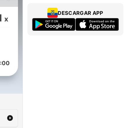
n
DESCARGAR APP
1
x
:00