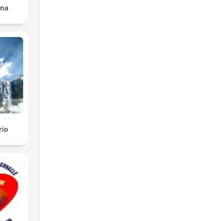
ana
rio