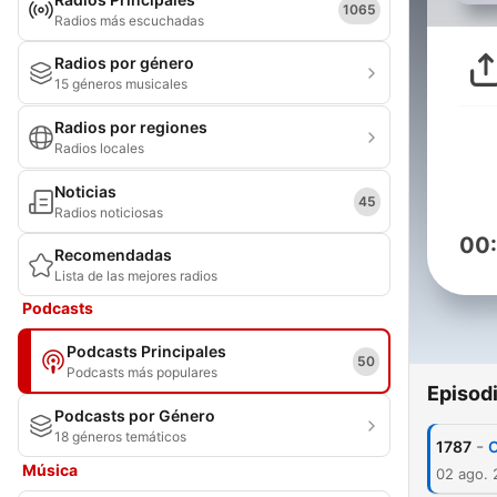
1065
Radios más escuchadas
Radios por género
15 géneros musicales
Radios por regiones
Radios locales
Noticias
45
Radios noticiosas
00
Recomendadas
Lista de las mejores radios
Podcasts
Podcasts Principales
50
Podcasts más populares
Episod
Podcasts por Género
18 géneros temáticos
-
1787
O
Música
02 ago.