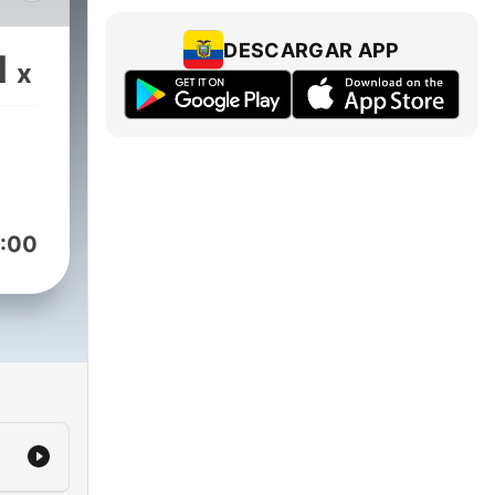
a
DESCARGAR APP
1
x
 de
:00