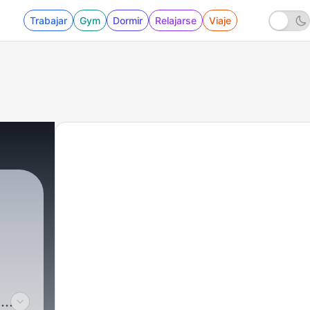
Trabajar
Gym
Dormir
Relajarse
Viaje
s