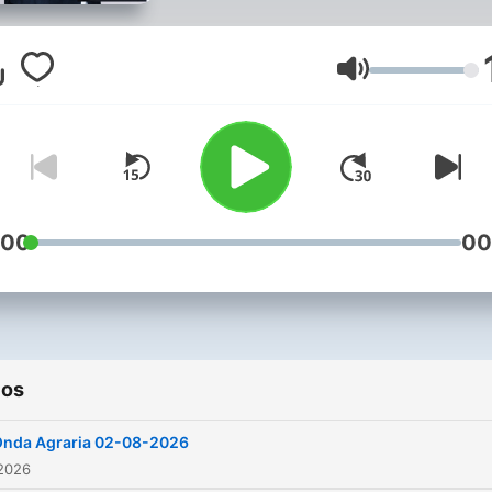
horas del sábado y del
domingo la cálida y cercan
compañía de la radio Con
Volumen
Pablo Rodríguez y Soledad
Juan
:00
00
ios
nda Agraria 02-08-2026
 2026