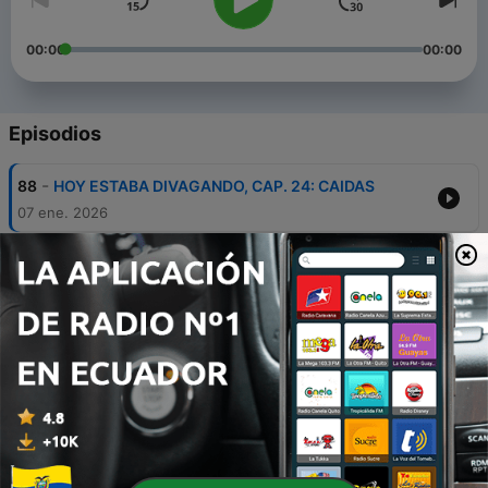
00:00
00:00
Episodios
-
88
HOY ESTABA DIVAGANDO, CAP. 24: CAIDAS
07 ene. 2026
-
87
HOY ESTABA DIVAGANDO, CAP.23: CUMPLEAñOS
06 ene. 2026
-
86
HOY ESTABA INVESTIGANDO CAP. 5: ROPAJES
REBELDES
30 oct. 2025
-
85
HOY ESTABA INVESTIGANDO CAP.4: VESTIDOS
PARA LA GUERRA
19 mayo 2025