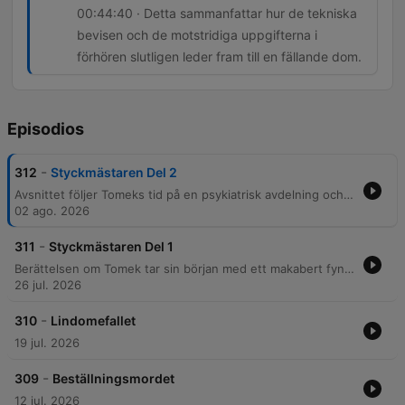
00:44:40 · Detta sammanfattar hur de tekniska
bevisen och de motstridiga uppgifterna i
förhören slutligen leder fram till en fällande dom.
Episodios
-
312
Styckmästaren Del 2
Avsnittet följer Tomeks tid på en psykiatrisk avdelning och de märkliga omständigheterna kring hans långa permissioner, som ledde till möten i Ystad och händelser vid ett pensionat. Genom tekniska bevis, såsom anatomisk kunskap och fynd av knivar och fingeravtryck, kopplas Tomek till de brutala morden på Olof och Stina. Trots Tomeks egna berättelser och förnekanden, undermineras hans trovärdighet av den tekniska bevisningen och bristen på stöd för hans alibi. Utredningen leder slutligen till en fällande dom för mord, och avsnittet avslutas med information om att Tomek senare tog sitt liv.
02 ago. 2026
-
311
Styckmästaren Del 1
Berättelsen om Tomek tar sin början med ett makabert fynd i en sopcontainer i Malmö 1974, där mänskliga kroppsdelar upptäcktes. Utredningen leder fram till Tomek, en man med en våldsam bakgrund från andra världskriget, och avslöjar hur en konfrontation om ämnet giftermål eskalerade till ett mord och efterföljande styckning av offret Jolla. I samband med fallet utforskas även den svenska psykiatriens historia, från tidiga asyler och brutala behandlingar som lobotomi till modern vård. Avslutningsvis beskrivs de omfattande tekniska bevisen från brottsplatsen och rättsprocessen, där Tomek dömdes för grov misshandel och vållande till annans död men med påföljd av sluten psykiatrisk vård.
26 jul. 2026
-
310
Lindomefallet
19 jul. 2026
-
309
Beställningsmordet
12 jul. 2026