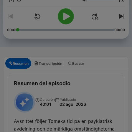
x
Volumen
00:00
00:00
Resumen
Transcripción
Buscar
Resumen del episodio
Duración
Publicado
40:01
02 ago. 2026
Avsnittet följer Tomeks tid på en psykiatrisk
avdelning och de märkliga omständigheterna