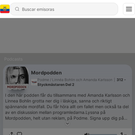
Podcasts
Mordpodden
Podme / Linnéa Bohlin och Amanda Karlsson
|
312 -
Styckmästaren Del 2
I den här podden får du tillsammans med Amanda Karlsson och
Linnea Bohlin grotta ner dig i läskiga, sanna och riktigt
spännande mordfall. Du får höra allt om fallet men också ta del
av en diskussion mellan programledarna.Lyssna på
Mordpodden, helt utan reklam, på Podme. Signa upp dig på
podme.com - de första 14 dagarna är gratis. Ladda sedan ner
Podme-appen i Appstore eller Google Play.
1