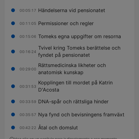
Händelserna vid pensionatet
00:05:17
Permissioner och regler
00:11:05
Tomeks egna uppgifter om resorna
00:15:06
Tvivel kring Tomeks berättelse och
00:16:24
fyndet på pensionatet
Rättsmedicinska likheter och
00:29:00
anatomisk kunskap
Kopplingen till mordet på Katrin
00:31:53
D'Acosta
DNA-spår och rättsliga hinder
00:33:59
Nya fynd och bevisningens framväxt
00:35:57
Åtal och domslut
00:42:22
Haz clic en un capítulo para ir directamente a ese momento