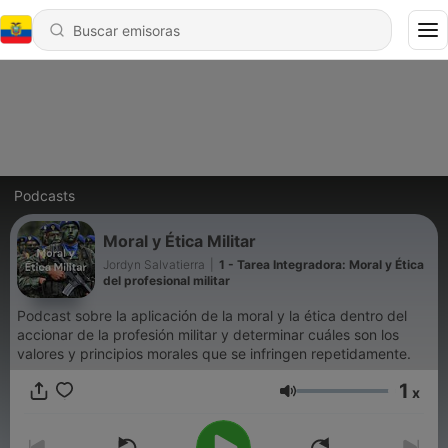
Podcasts
Moral y Ética Militar
Jordyn Salvatierra
|
1 - Tarea Integradora: Moral y Ética
del profesional militar
Podcast sobre la aplicación de la moral y la ética dentro del
accionar de la profesión militar y determinar cuáles son los
valores y principios morales que se infringen repetidamente.
1
x
Volumen