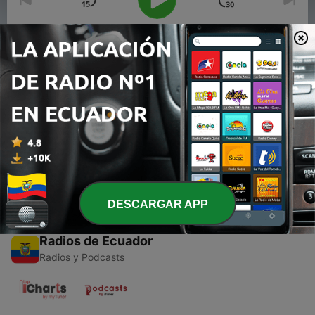
00:00
00:00
Episodios
-
1
Tarea Integradora: Moral y Ética del profesional
militar
20 mayo 2021
DESCARGAR APP
Radios de Ecuador
Radios y Podcasts