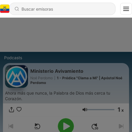
Podcasts
Ministerio Avivamiento
Noé Perdomo
|
1 - Prédica "Clama a Mí" | Apóstol Noé
Perdomo
Ahora más que nunca, la Palabra de Dios más cerca tu
Corazón.
1
x
Volumen