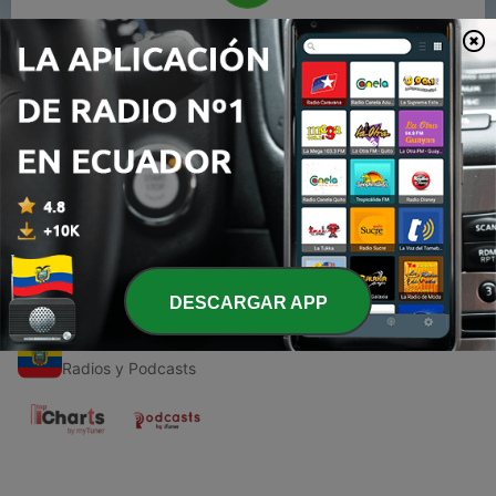
00:00
00:00
Episodios
-
1
Prédica "Clama a Mí" | Apóstol Noé Perdomo
28 mar. 2021
DESCARGAR APP
Radios de Ecuador
Radios y Podcasts