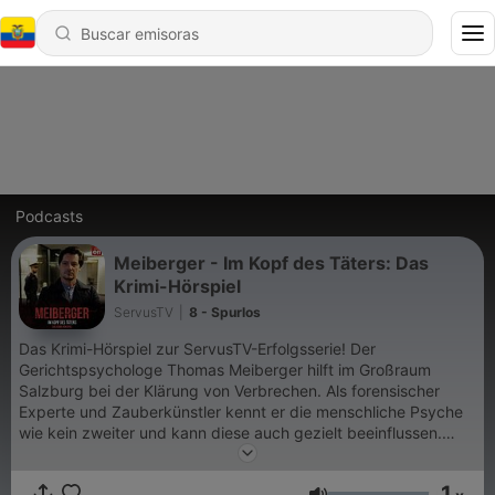
Podcasts
Meiberger - Im Kopf des Täters: Das
Krimi-Hörspiel
ServusTV
|
8 - Spurlos
Das Krimi-Hörspiel zur ServusTV-Erfolgsserie! Der
Gerichtspsychologe Thomas Meiberger hilft im Großraum
Salzburg bei der Klärung von Verbrechen. Als forensischer
Experte und Zauberkünstler kennt er die menschliche Psyche
wie kein zweiter und kann diese auch gezielt beeinflussen.
Durch das charmante und augenzwinkernde Auftreten der
Figuren kommt aber auch der typisch österreichische Humor
1