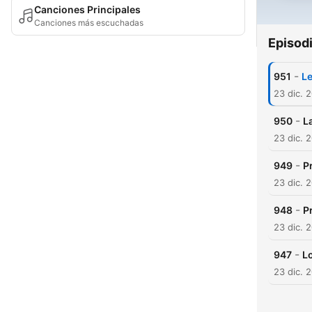
Canciones Principales
Canciones más escuchadas
Episod
-
951
Le
23 dic. 
-
950
L
23 dic. 
-
949
P
23 dic. 
-
948
P
23 dic. 
-
947
Lo
23 dic. 