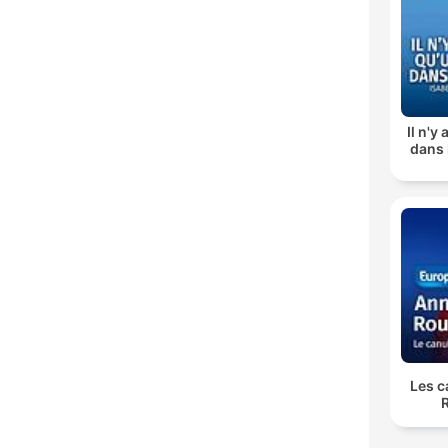
Il n'y
dans l
Les c