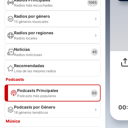
1065
Radios más escuchadas
Radios por género
15 géneros musicales
Radios por regiones
Radios locales
Noticias
45
Radios noticiosas
Recomendadas
Lista de las mejores radios
Podcasts
Podcasts Principales
50
Podcasts más populares
00
Podcasts por Género
18 géneros temáticos
Música