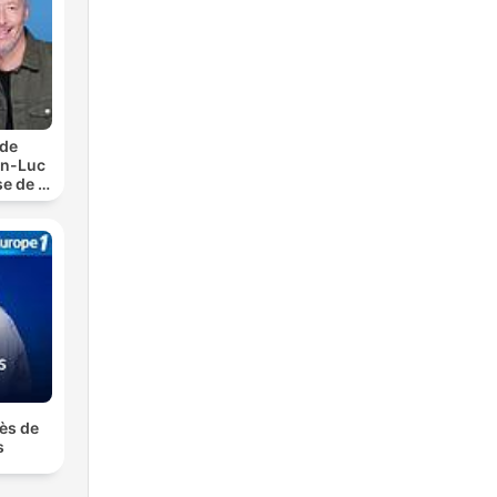
 de
an-Luc
e de la
rès de
s