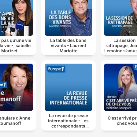
 a pas qu'une vie
La table des bons
La session
a vie - Isabelle
vivants - Laurent
rattrapage, Je
Morizet
Mariotte
Lemoine s’amus
télé
La revue de presse
anulars d'Anne
C'est arrivé p
internationale - Les
Roumanoff
chez vou
correspondants
d'Europe 1