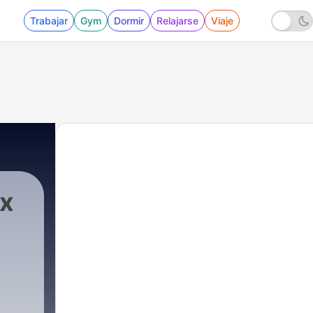
Trabajar
Gym
Dormir
Relajarse
Viaje
ix