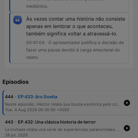
mediúnica.
Às vezes contar uma história não consiste
apenas em lembrar o que aconteceu,
também significa voltar a atravessá-lo.
00:41:04 · O apresentador justifica a decisão de
fazer uma pausa devido à carga emocional do
relato.
Episodios
-
444
EP:433: Ars Goetia
Neste episódio, Héctor relata sua busca esotérica pelo contato com o irmão falecido através do estudo da Ars Goetia e rituais de invocação. Ele descreve experiências sobrenaturais intensas, incluindo fenômenos paranormais que afetaram sua namorada e um reencontro sensorial com o aroma de seu irmão durante uma meditação. A narrativa culmina em um momento de tensão ao ouvir batidas misteriosas em sua porta, levando os apresentadores a interromper o relato para respeitar a carga emocional do convidado.
Tue, 4 Aug 2026 06:30:00 +0000
-
443
EP.432: Una clásica historia de terror
La invitada relata una serie de experiencias paranormales vividas en una casa de fin de semana en Guacalera, Jujuy, que abarcan desde su infancia hasta la edad adulta. Describe sucesos inexplicables como presencias oscuras, ruidos y fenómenos con el agua, culminando en un episodio de terror donde una amiga sufre un ataque físico por parte de una entidad. Tras enfrentar situaciones de aislamiento y agresiones físicas, la narradora relata cómo decidió confrontar a la entidad, a la que identifica como Mohamed, para establecer una convivencia pacífica. El episodio también explora otras historias sobrenaturales del norte de Jujuy y reflexiona sobre el aprendizaje de gestionar la sensibilidad espiritual.
28 jul. 2026