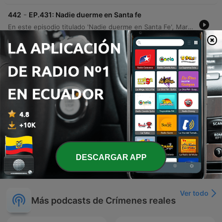
-
442
EP.431: Nadie duerme en Santa fe
En este episodio titulado 'Nadie duerme en Santa Fe', Martín Echevarría presenta los relatos de Emilia y Maya sobre experiencias paranormales. Emilia comparte sucesos inquietantes ocurridos en su pueblo natal, Ceres, relacionados con presencias extrañas y encuentros tras el fallecimiento de sus abuelos. Por su parte, Maya relata sucesos inexplicables vividos en Santa Fe, incluyendo presencias visuales, ataques físicos y una visita a una curandera. El episodio explora también episodios de parálisis del sueño, lesiones físicas inexplicables y la presencia de acompañantes espirituales.
21 jul. 2026
-
441
EP.430: El diablo vestido de niña
Neste episódio, Martim Echevarria apresenta o relato de Joaquina sobre experiências paranormais em sua casa na Argentina, detalhando manifestações como figuras misteriosas e objetos com comportamentos inexplicáveis. A narrativa explora também presenças de entidades infantis, alterações na realidade física e fenômenos que afetaram seus familiares. A discussão aborda a natureza do medo e as dificuldades de compreender fenômenos que não possuem uma explicação lógica, encerrando com uma reflexão sobre como o desconhecido pode se manifestar de formas inesperadas.
14 jul. 2026
-
440
EP.429: Los malditos Figueroa
Rosa relata la historia de su familia en Argentina, marcada por una supuesta maldición derivada de las acciones de su abuelo, quien profanó un cementerio para construir su riqueza. La narración describe sucesos paranormales, muertes trágicas y la herencia de capacidades psíquicas que Rosa ha experimentado desde su infancia. La conversación profundiza en experiencias paranormales de su niñez, incluyendo el encuentro con un niño fallecido y un ataque físico por parte de una presencia oscura. El episodio concluye con la revelación de que Rosa es médium y una reflexión sobre la carga de estas experiencias generacionales.
Tue, 7 Jul 2026 06:30:00 +0000
Mostrar más episodios
DESCARGAR APP
Ver todo
Más podcasts de Crímenes reales