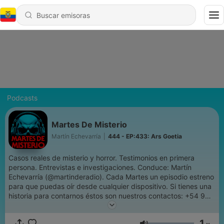
Podcasts
Martes De Misterio
Martín Echevarría
|
444 - EP:433: Ars Goetia
Casos reales de misterio y horror. Testimonios en primera
persona. Entrevistas e investigaciones. Conduce: Martín
Echevarría (@martinderadio). Cada Martes un episodio estreno
para que puedas oír desde cualquier dispositivo. Si tienes una
historia para contarnos éstos son nuestros contactos: +54 9
223 6155802 (Whatsapp Producción) // @martesdemisterio
(Instagram) // mail: martesdemisterio@gmail.com
1