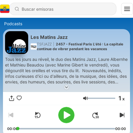
Podcasts
Les Matins Jazz
TSFJAZZ
|
2457 - Festival Paris L'été : La capitale
continue de vibrer pendant les vacances
Tous les jours au réveil, le duo des Matins Jazz, Laure Albernhe
et Mathieu Beaudou (avec Marine Gibert le vendredi), vous
dégourdit les oreilles et vous tire du lit. Nouveautés, inédits,
infos curieuses d'ici ou d'ailleurs, de la musique, des idées, des
envies, des humeurs, des sourires, des live sessions, des
invités exceptionnels et un rendez-vous infos toutes les 15
minutes. Et des chroniques, du lundi au jeudi entre 8h et 9h,
1
x
autour de la culture (avec Yaël Hirsch de Cult.News
Volumen
(http://Cult.News)), de la photo (avec l'équipe de Polka
Magazine), de littérature (avec l'auteure Léa Chauvel-Lévy),
d'Art (avec Olivier Celik) Bon réveil ! Hébergé par Ausha.
Visitez ausha.co/fr/politique-de-confidentialite pour plus
d'informations.
00:00
00:00