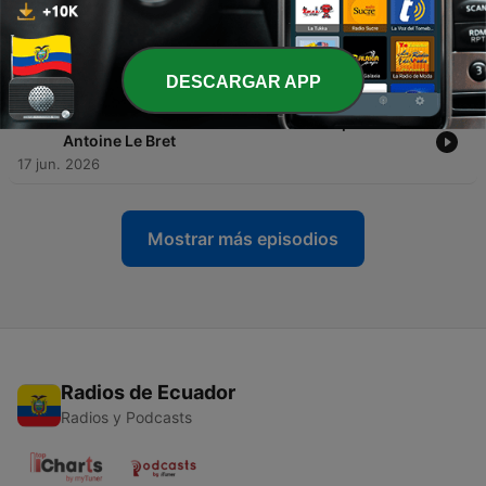
-
965
Macron, Bern, Darmanin... L'actualité vue par
Marc-Antoine Le Bret
18 jun. 2026
DESCARGAR APP
-
964
Macron et Mike Horn... L'actualité vue par Marc-
Antoine Le Bret
17 jun. 2026
Mostrar más episodios
Radios de Ecuador
Radios y Podcasts