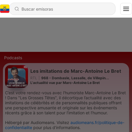
Podcasts
Les imitations de Marc-Antoine Le Bret
RTL
|
968 - Dombasle, Lassalle, de Villepin...
L'actualité vue par Marc-Antoine Le Bret
C’est votre rendez-vous avec l'humoriste Marc-Antoine Le Bret
! Dans "Les Grosses Têtes", il décortique l’actualité avec des
imitations de célébrités et de personnalités publiques offrant
une perspective amusante et originale sur les événements
récents grâce à son talent pour l’imitation et l’humour.
Hébergé par Audiomeans. Visitez
audiomeans.fr/politique-de-
confidentialite
pour plus d'informations.