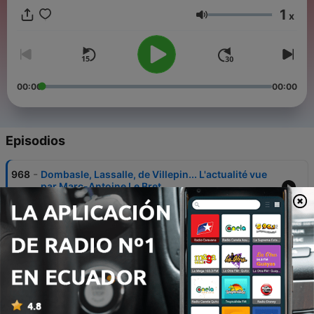
1
x
Volumen
00:00
00:00
Episodios
-
968
Dombasle, Lassalle, de Villepin... L'actualité vue
par Marc-Antoine Le Bret
26 jun. 2026
-
967
Mika et Jean-Alphonse Richard suivent la Coupe
du monde
25 jun. 2026
-
966
IMITATIONS - Castex, Ladesou, Bigard...
L'actualité vue par Marc-Antoine Le Bret !
23 jun. 2026