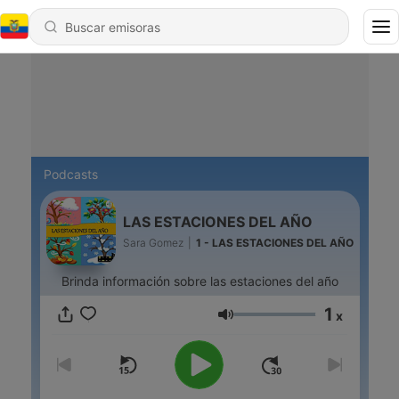
Podcasts
LAS ESTACIONES DEL AÑO
Sara Gomez
|
1 - LAS ESTACIONES DEL AÑO
Brinda información sobre las estaciones del año
1
x
Volumen