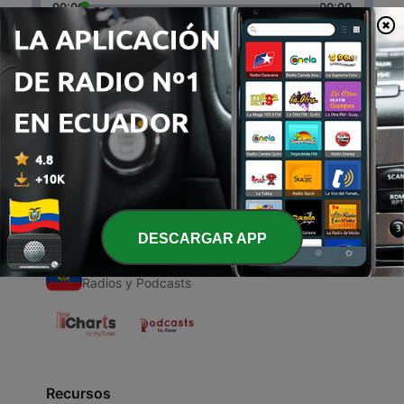
00:00
00:00
Episodios
-
1
LAS ESTACIONES DEL AÑO
18 nov. 2020
DESCARGAR APP
Radios de Ecuador
Radios y Podcasts
Recursos