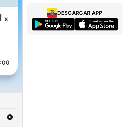
DESCARGAR APP
1
x
:00