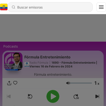
Podcasts
Fórmula Entretenimiento
Radio Fórmula
|
1690 - Fórmula Entretenimiento |
Viernes 16 de Febrero de 2024
Fórmula entretenimiento.
1
x
Volumen