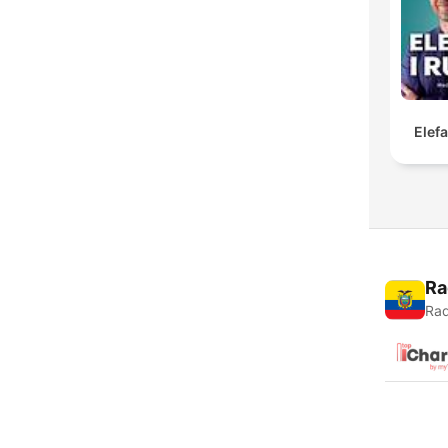
Elef
Ra
Rad