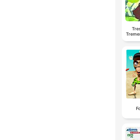
Tre
Treme
F