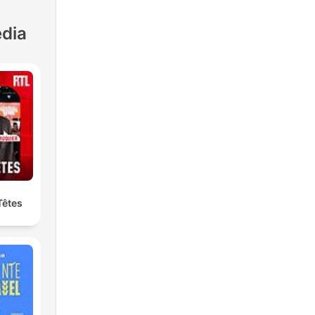
dia
Têtes