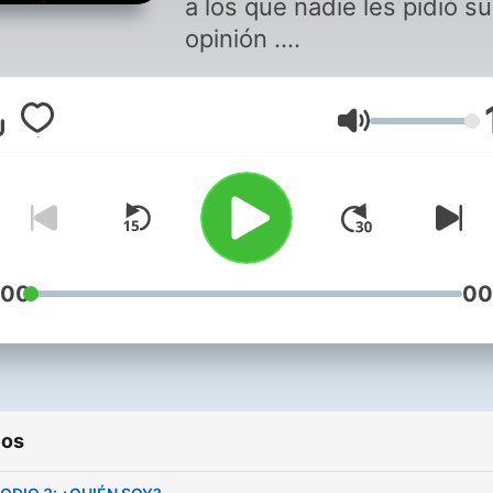
a los que nadie les pidió su
opinión .
@lmr_de_los_idiotas_podc
Volumen
:00
00
ios