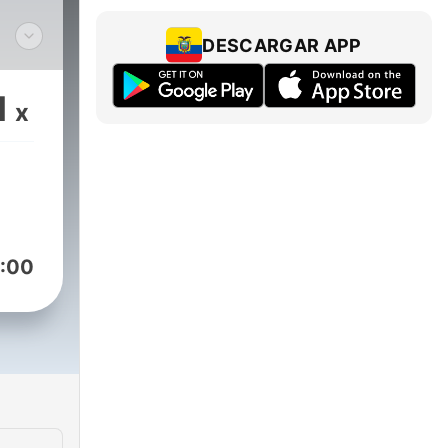
DESCARGAR APP
ast
1
x
:00