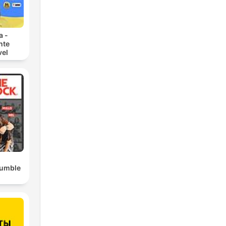
a -
nte
vel
Rumble