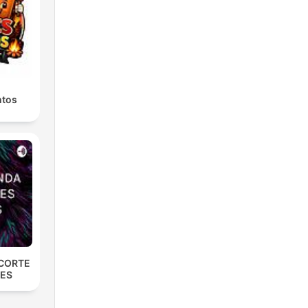
ntos
 CORTE
NES