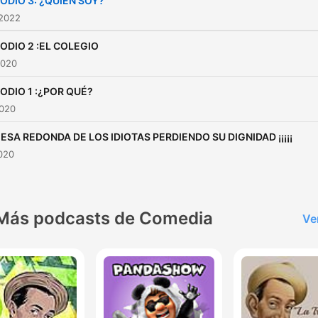
ODIO 3: ¿QUIÉN SOY?
 2022
ODIO 2 :EL COLEGIO
2020
ODIO 1 :¿POR QUÉ?
2020
ESA REDONDA DE LOS IDIOTAS PERDIENDO SU DIGNIDAD ¡¡¡¡¡
2020
Más podcasts de Comedia
Ve