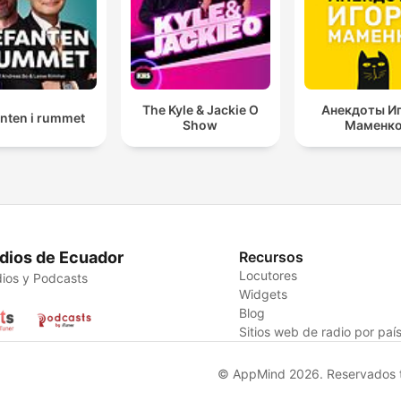
The Kyle & Jackie O
Анекдоты И
anten i rummet
Show
Маменк
dios de Ecuador
Recursos
Locutores
ios y Podcasts
Widgets
Blog
Sitios web de radio por paí
© AppMind 2026. Reservados t