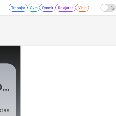
Trabajar
Gym
Dormir
Relajarse
Viaje
OS
AS
|
4 - EPISODIO 3: ¿QUIÉN SOY?
otas