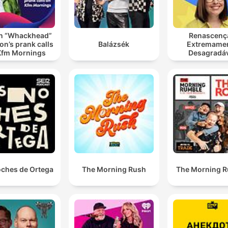
n “Whackhead”
Renascenç
n’s prank calls
Balázsék
Extremame
Kfm Mornings
Desagradá
oches de Ortega
The Morning Rush
The Morning 