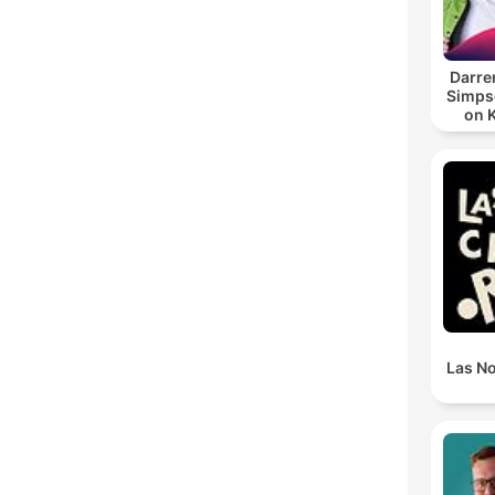
Darre
Simpso
on 
Las N