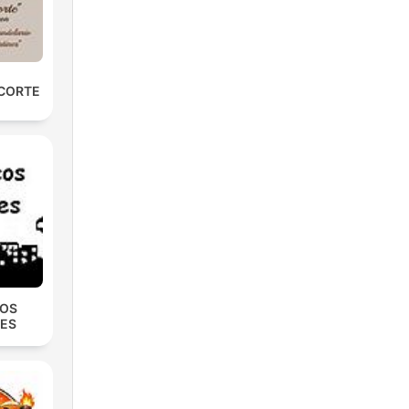
 CORTE
COS
ES