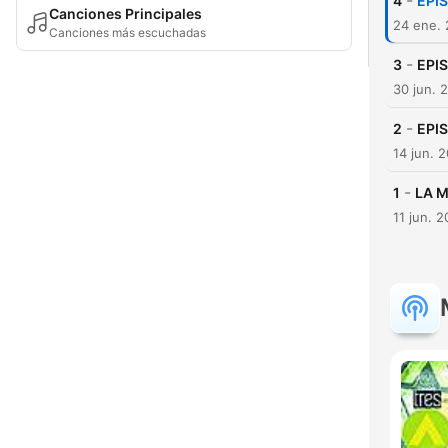
-
4
EPIS
Canciones Principales
24 ene.
Canciones más escuchadas
-
3
EPIS
30 jun. 
-
2
EPIS
14 jun. 
-
1
LA M
11 jun. 