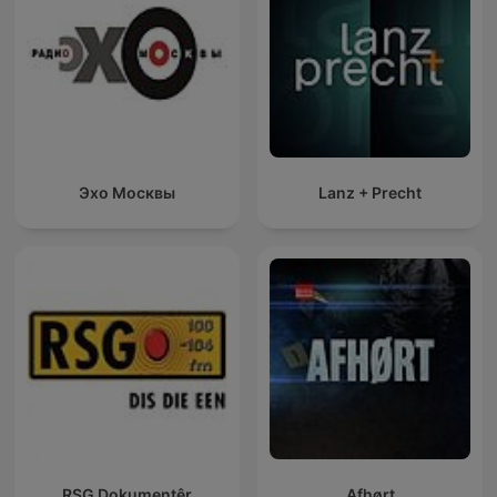
Эхо Москвы
Lanz + Precht
RSG Dokumentêr
Afhørt