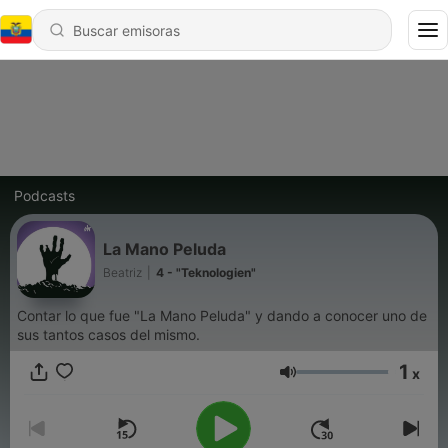
Podcasts
La Mano Peluda
Beatriz
|
4 - "Teknologien"
Contar lo que fue "La Mano Peluda" y dando a conocer uno de
sus tantos casos del mismo.
1
x
Volumen