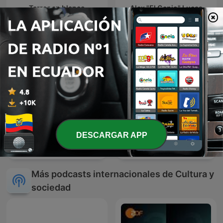
Terror en blanco
Alex "El Genio" Lucas
DESCARGAR APP
The Best of Coast to Coast
Estoico Hoy
AM
Más podcasts internacionales de Cultura y
sociedad