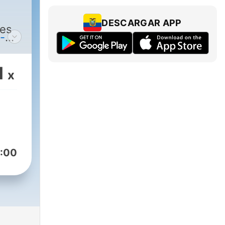
DESCARGAR APP
des
-
la
1
x
que
:00
on à
x