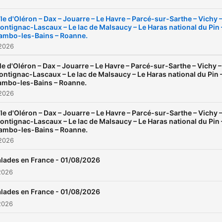
secrets. Sites insolites, sav
faire d’exception, tradition
'île d'Oléron – Dax – Jouarre – Le Havre – Parcé-sur-Sarthe – Vichy 
locales et expériences
ontignac-Lascaux – Le lac de Malsaucy – Le Haras national du Pin 
ambo-les-Bains – Roanne.
culinaires inédites : ce pod
 2026
célèbre toute la diversité et
beauté de la France.
île d'Oléron – Dax – Jouarre – Le Havre – Parcé-sur-Sarthe – Vichy –
ntignac-Lascaux – Le lac de Malsaucy – Le Haras national du Pin 
Partez en balade avec nou
ambo-les-Bains – Roanne.
laissez-vous inspirer !
 2026
'île d'Oléron – Dax – Jouarre – Le Havre – Parcé-sur-Sarthe – Vichy 
ontignac-Lascaux – Le lac de Malsaucy – Le Haras national du Pin 
ambo-les-Bains – Roanne.
 2026
lades en France - 01/08/2026
2026
lades en France - 01/08/2026
2026