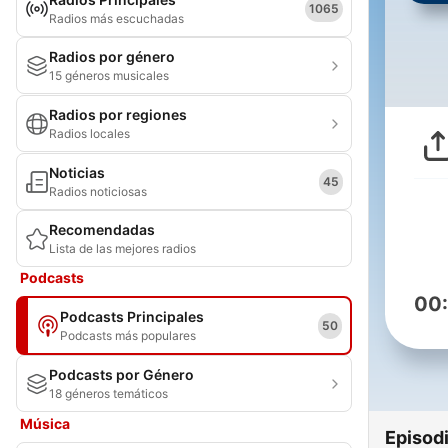
1065
Radios más escuchadas
Radios por género
15 géneros musicales
Radios por regiones
Radios locales
Noticias
45
Radios noticiosas
Recomendadas
Lista de las mejores radios
Podcasts
00
Podcasts Principales
50
Podcasts más populares
Podcasts por Género
18 géneros temáticos
Música
Episod