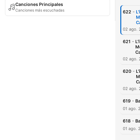
Canciones Principales
Canciones más escuchadas
-
622
L
M
C
02 ago.
-
621
L'
Mo
C
02 ago.
-
620
L
M
C
02 ago.
-
619
Ba
01 ago. 
-
618
Ba
01 ago. 