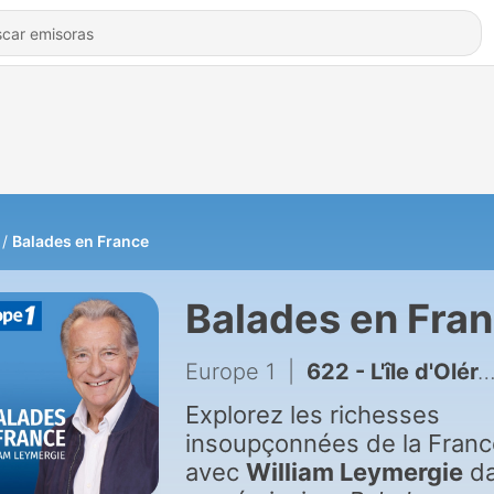
Balades en France
Balades en Fra
Europe 1
|
622 - L'île d'Oléron – Dax – Jouarre – Le Havre – Parcé-sur-Sarthe – Vichy – Montignac-Lascaux – Le lac de Malsaucy – Le Haras national du Pin – Cambo-les-Bains – Roanne.
Explorez les richesses
insoupçonnées de la Franc
avec
William Leymergie
d