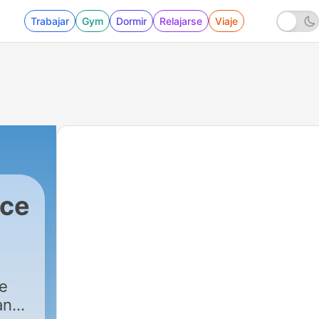
Trabajar
Gym
Dormir
Relajarse
Viaje
nce
e
ans