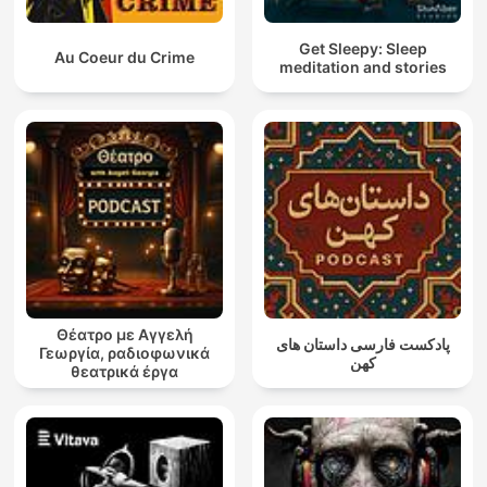
Get Sleepy: Sleep
Au Coeur du Crime
meditation and stories
Θέατρο με Αγγελή
پادکست فارسی داستان های
Γεωργία, ραδιοφωνικά
کهن
θεατρικά έργα