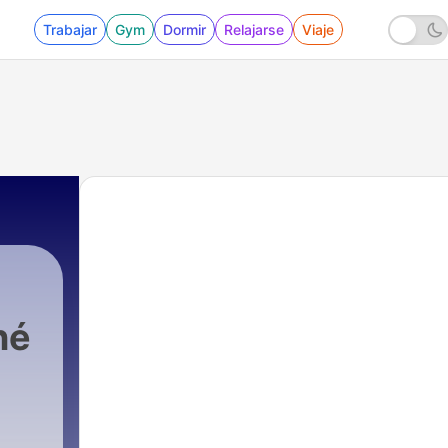
Trabajar
Gym
Dormir
Relajarse
Viaje
né