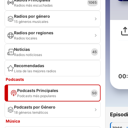
1065
Radios más escuchadas
Radios por género
15 géneros musicales
Radios por regiones
Radios locales
Noticias
45
Radios noticiosas
Recomendadas
Lista de las mejores radios
00
Podcasts
Podcasts Principales
50
Podcasts más populares
Podcasts por Género
18 géneros temáticos
Episod
Música