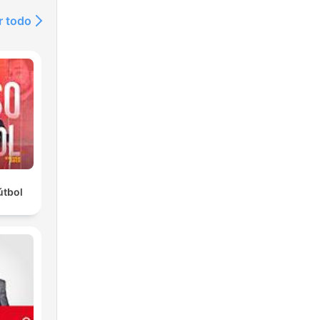
r todo
útbol