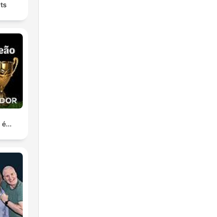
ts
é...