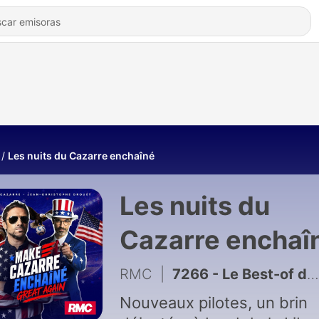
Les nuits du Cazarre enchaîné
Les nuits du
Cazarre enchaî
RMC
|
7266 - Le Best-of de Make Cazarre enchaîné great again du vendredi 17 juillet 2026 – Partie 1
Nouveaux pilotes, un brin