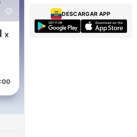
e
DESCARGAR APP
n
1
x
umée
un
n,
:00
, où
is
,
nts