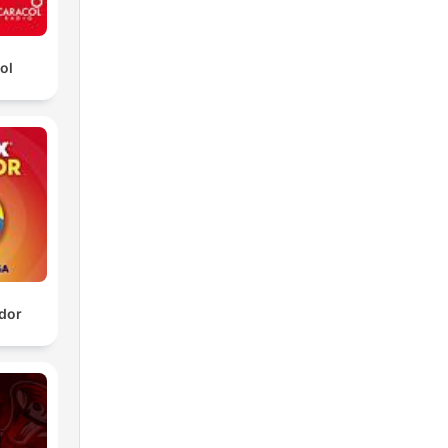
ol
dor