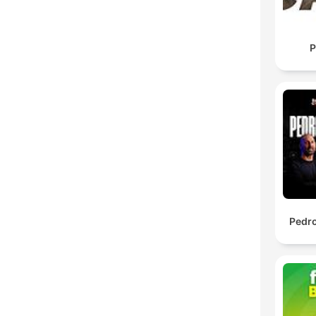
P
Pedro