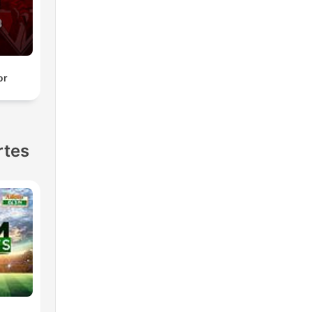
or
rtes