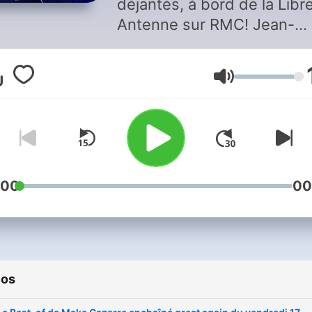
déjantés, à bord de la Libr
Antenne sur RMC! Jean-
Christophe Drouet et Julie
Cazarre prennent le relais.
Volumen
Après les grands matchs,
quand la lumière reste all
pour les vrais passionnés,
place à la Libre Antenne : 
espace à part, entre passio
humour et dérision, débats
:00
00
enflammés, franc-parler et
second degré. Un rendez-
vous nocturne à la Cazarre
l'on parle foot bien sûr, ma
ios
aussi mauvaise foi, vannes
imitations et grands mome