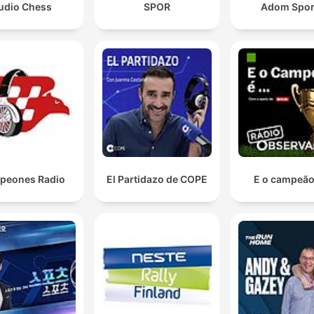
udio Chess
SPOR
Adom Spor
peones Radio
El Partidazo de COPE
E o campeão 