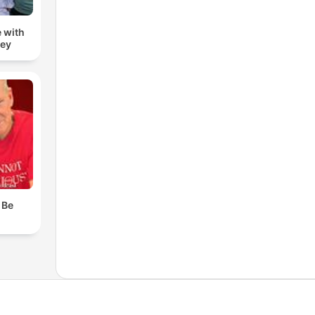
 with
zey
 Be