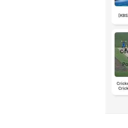
[KB
Crick
Cric