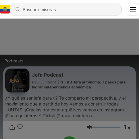
Podcasts
Jefa Podcast
Pau Quinteros
|
3 - #3 Jefa autónoma: 7 pasos para
lograr independencia económica
¿Y qué es ser jefa para ti? Te comparto mi perspectiva, y el
movimiento que a partir de hoy vamos a construir todas
JUNTAS. ¡Gracias por estar aquí! Nos vemos en Instagram
@pau.quinteros Y Tiktok @paula.quinteros
1
x
Volumen