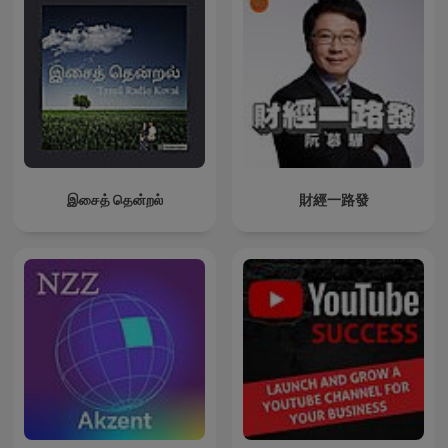
இசைத் தென்றல்
財經一路發