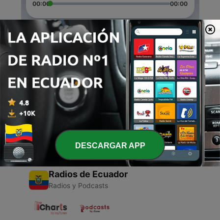
00:00
00:00
Episodios
-
2
Homosexualidad
16 mayo 2021
-
1
Igualdad de género
08 mayo 2021
DESCARGAR APP
Radios de Ecuador
Radios y Podcasts