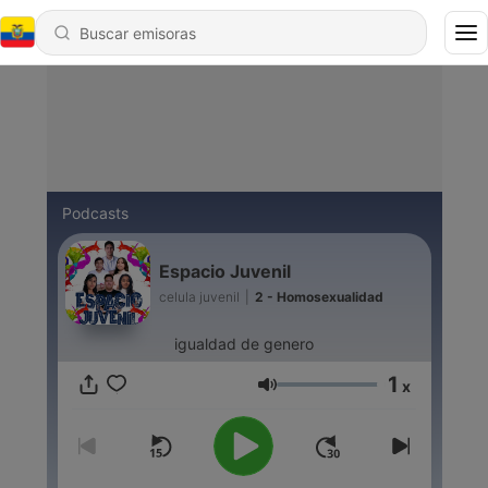
Podcasts
Espacio Juvenil
celula juvenil
|
2 - Homosexualidad
igualdad de genero
1
x
Volumen