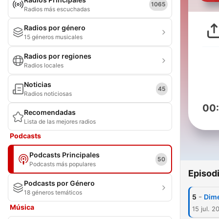
1065
Radios más escuchadas
Radios por género
15 géneros musicales
Radios por regiones
Radios locales
Noticias
45
Radios noticiosas
00
Recomendadas
Lista de las mejores radios
Podcasts
Podcasts Principales
50
Podcasts más populares
Episod
Podcasts por Género
18 géneros temáticos
-
5
Dime
Música
15 jul. 2