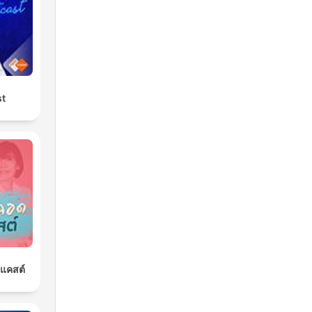
st
ดแคสต์