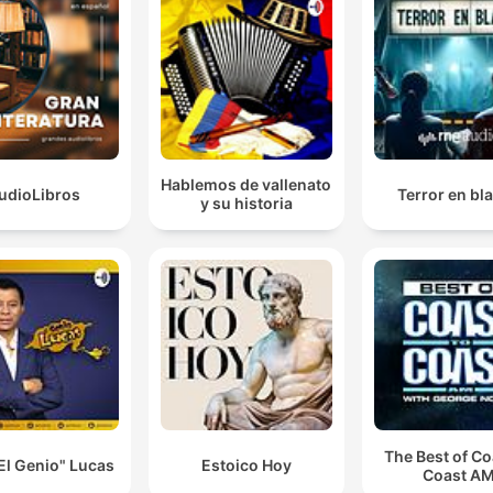
Hablemos de vallenato
udioLibros
Terror en bl
y su historia
The Best of Co
El Genio" Lucas
Estoico Hoy
Coast A