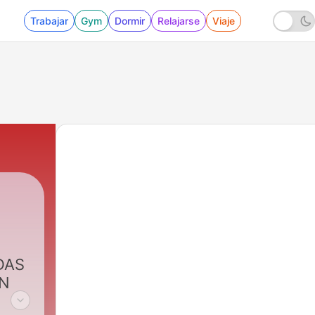
Trabajar
Gym
Dormir
Relajarse
Viaje
DAS
ON