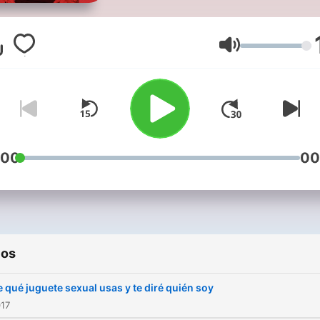
ENCONTRAR EL LÍMITE DE
SUS PASIONES. UNA MIR
AL EROTISMO DESDE SUS
Volumen
PROTAGONISTAS, DE LOS
NO SE ATREVEN A MIRAR 
LOS OJOS, PERO SÍ AL SE
DE SU PAREJA.
:00
00
ios
 qué juguete sexual usas y te diré quién soy
017