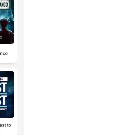
anco
ast to
M