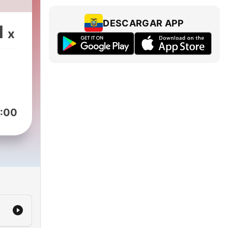
ADA
DESCARGAR APP
1
x
 QUE
A
XO
:00