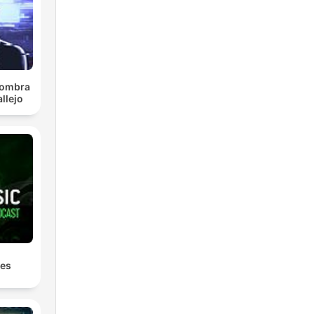
 sombra
llejo
les