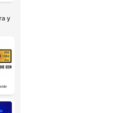
ra y
ntêr