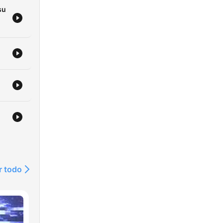
su
r todo