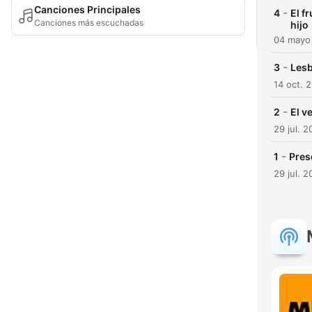
Canciones Principales
-
4
El f
Canciones más escuchadas
hijo
04 mayo
-
3
Lesb
14 oct. 
-
2
El v
29 jul. 2
-
1
Pres
29 jul. 2