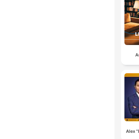
A
Alex "