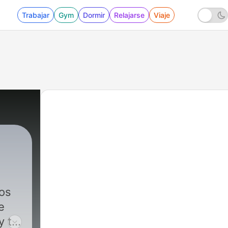
Trabajar
Gym
Dormir
Relajarse
Viaje
os
e
y tu