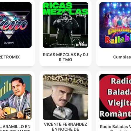
RICAS MEZCLAS By DJ
RETROMIX
Cumbias
RITMO
VICENTE FERNANDEZ
 JARAMILLO EN
Radio Baladas V
EN NOCHE DE