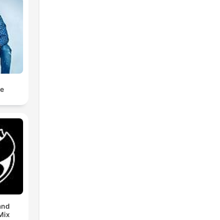
ne
and
Mix