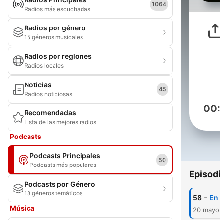
1064
Radios más escuchadas
Radios por género
15 géneros musicales
Radios por regiones
Radios locales
Noticias
45
Radios noticiosas
00
Recomendadas
Lista de las mejores radios
Podcasts
Podcasts Principales
50
Podcasts más populares
Episod
Podcasts por Género
18 géneros temáticos
-
58
En
Música
20 mayo