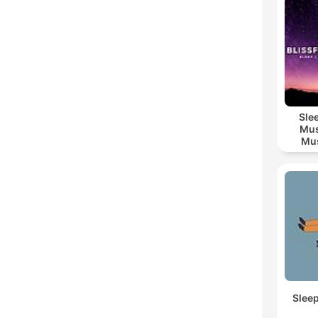
Sle
Mus
Mus
M
Slee