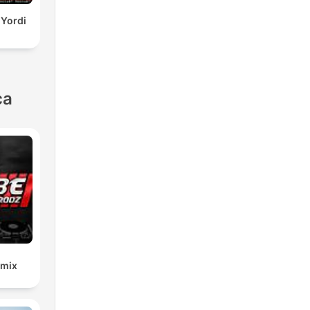
 Yordi
ca
emix