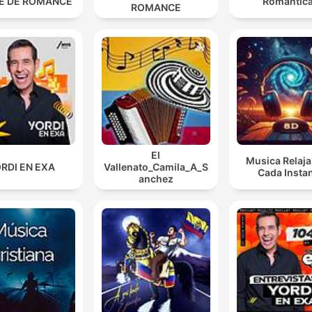
E DE ROMANCE
Romántic
ROMANCE
El
Musica Relaja
RDI EN EXA
Vallenato_Camila_A_S
Cada Insta
anchez