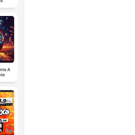
as
nte A
nte