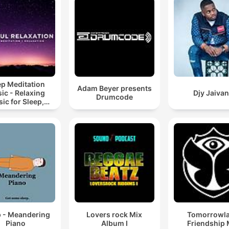
ep Meditation
Adam Beyer presents
ic - Relaxing
Djy Jaiva
Drumcode
ic for Sleep,
editation &
Relaxation
p - Meandering
Lovers rock Mix
Tomorrowl
Piano
Album I
Friendship 