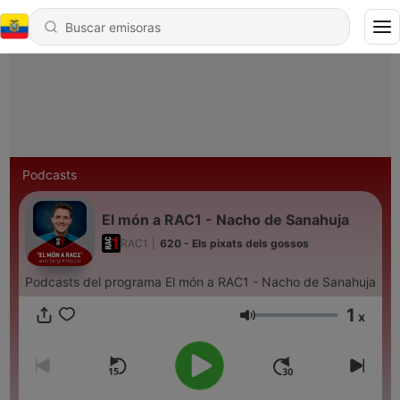
Podcasts
El món a RAC1 - Nacho de Sanahuja
RAC1
|
620 - Els pixats dels gossos
Podcasts del programa El món a RAC1 - Nacho de Sanahuja
1
x
Volumen