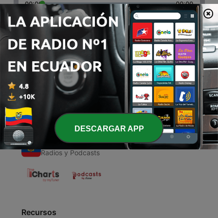
00:00
00:00
Episodios
-
1
¿Qué hacer ante el Miedo?
05 jun. 2021
DESCARGAR APP
Radios de Ecuador
Radios y Podcasts
Recursos