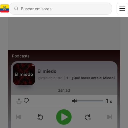
Podcasts
El miedo
iglesia de cristo
|
1 - ¿Qué hacer ante el Miedo?
dsñlad
1
x
Volumen