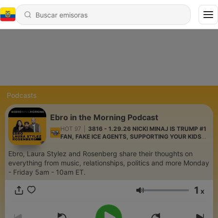
Podcasts
Ebro in the Morning Podcast
HOT 97
|
3816 - 1.29.26 NICKI MINAJ IS TRUMP #1
FAN, FAKE ICE AGENTS, SUPPORTING YOUR KIDS
ACTIVITIES
Ebro, Laura Stylez and Rosenberg share their thoughts on
everything from music, relationships, politics and more Monday
- Friday 5am - 10am ET.
1
x
Volumen