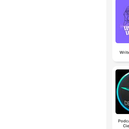
Writ
Podca
Cie