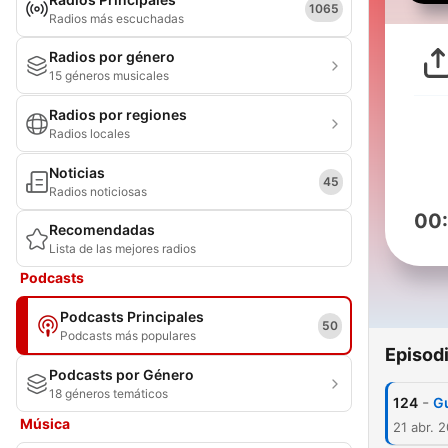
1065
Radios más escuchadas
Radios por género
15 géneros musicales
Radios por regiones
Radios locales
Noticias
45
Radios noticiosas
00
Recomendadas
Lista de las mejores radios
Podcasts
Podcasts Principales
50
Podcasts más populares
Episod
Podcasts por Género
18 géneros temáticos
-
124
Gu
Música
21 abr. 