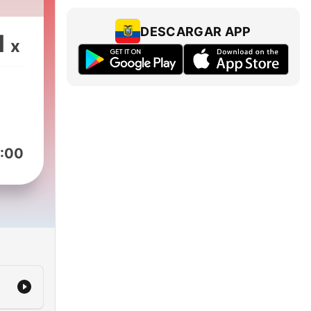
e
ass
DESCARGAR APP
1
o
x
um
sly
ving
and
art
:00
pths
f
ding