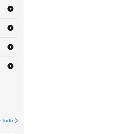
nds
ire
t.
r todo