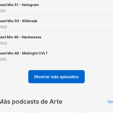
sounds. The
Drone
est Mix 51 - Hologram
Manipulation
Podcast
sta
2026
as a testament to our
dedication to keeping the f
est Mix 50 - Killbreak
of Neurofunk burning brigh
 2025
est Mix 49 - Hackwaves
 2025
est Mix 48 - Midnight CVLT
2025
Mostrar más episodios
Más podcasts de Arte
Ve