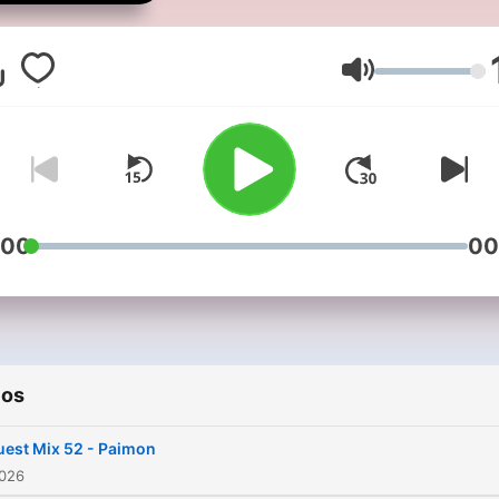
other. Our renowned
Dron
Manipulation
Drum and B
Podcast
is your gateway t
Volumen
the latest and greatest dr
and bass mixes, meticulou
curated to satiate your cra
for heart-thumping beats 
basslines. What sets us ap
is our unwavering focus on
:00
00
dark
Neurofunk
drum and
bass. Our passion for this
subgenre drives us to
continuously scour the de
of the music scene,
ios
handpicking mixes that
encapsulate the essence o
est Mix 52 - Paimon
dark, gritty, and mind-ben
2026