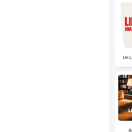
Un L
A