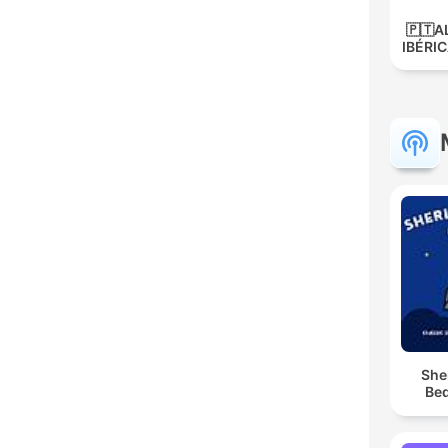
🇵🇹A
IBÉRIC
She
Bed