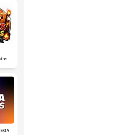
ntos
 MEGA