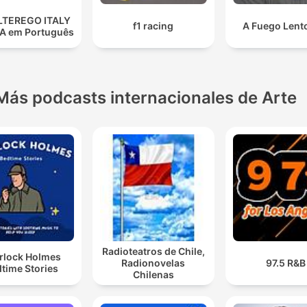
LTEREGO ITALY
f1 racing
A Fuego Lent
A em Português
Más podcasts internacionales de Arte
Radioteatros de Chile,
rlock Holmes
Radionovelas
97.5 R&B
time Stories
Chilenas