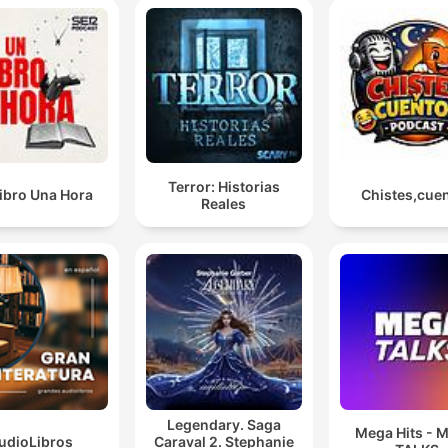
Terror: Historias
ibro Una Hora
Chistes,cue
Reales
Legendary. Saga
Mega Hits -
udioLibros
Caraval 2. Stephanie