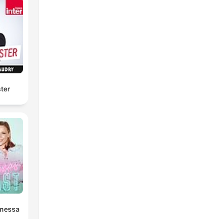
ter
anessa