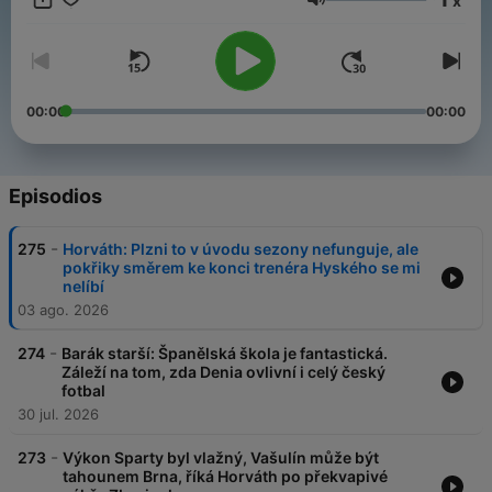
x
Všechny díly podcastu Desítka Pavla Horvátha můžete
Volumen
pohodlně poslouchat v mobilní aplikaci mujRozhlas pro
Android
a
iOS
nebo na webu
mujRozhlas.cz
.
00:00
00:00
Episodios
-
275
Horváth: Plzni to v úvodu sezony nefunguje, ale
pokřiky směrem ke konci trenéra Hyského se mi
nelíbí
03 ago. 2026
-
274
Barák starší: Španělská škola je fantastická.
Záleží na tom, zda Denia ovlivní i celý český
fotbal
30 jul. 2026
-
273
Výkon Sparty byl vlažný, Vašulín může být
tahounem Brna, říká Horváth po překvapivé