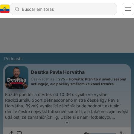
Podcasts
Desítka Pavla Horvátha
Český rozhlas
|
275 - Horváth: Plzni to v úvodu sezony
nefunguje, ale pokřiky směrem ke konci trenéra
Hyského se mi nelíbí
Každé pondělí a čtvrtek od 10:06 uslyšíte ve vysílání
Radiožurnálu Sport pětinásobného mistra české ligy Pavla
Horvátha. Bývalý vynikající záložník bude hodnotit aktuální
dění v české nejvyšší fotbalové soutěži, ale také nejzajímavější
události ze zahraničních lig. Užijte si s námi fotbalovou
talkshow.
1