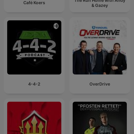
The Run Home with Andy
Café Koers
& Gazey
4-4-2
OverDrive