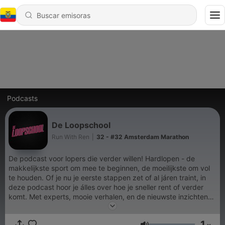
Podcasts
De Loopschool
Run With Ren
|
32 - #32 Amsterdam Marathon
De podcast voor lopers die verder willen! Hardlopen - de
makkelijkste sport om mee te beginnen, de moeilijkste om vol
te houden. Of je nu je eerste stappen zet of al járen traint, in
deze podcast hoor je álles over hoe je sneller rent of verder
komt. Met experts, mooie verhalen, en de nieuwste inzichten
uit de wereld van de hardloperij. Download de REN app via
Google Play of de App Store! Door Michel Butter, Guido
1