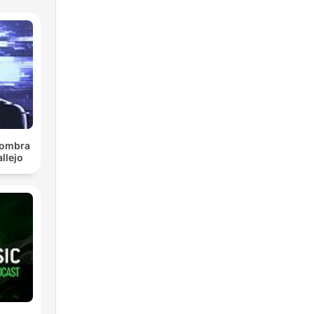
 sombra
llejo