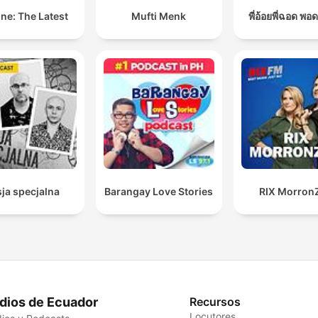
ne: The Latest
Mufti Menk
พี่อ้อยพี่ฉอด พอ
ja specjalna
Barangay Love Stories
RIX Morron
dios de Ecuador
Recursos
Locutores