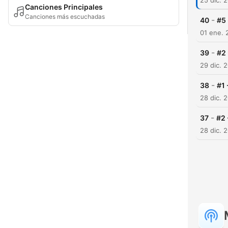
25 dic. 
Canciones Principales
Canciones más escuchadas
-
40
#5 
01 ene. 
-
39
#2 
29 dic. 
-
38
#1 
28 dic. 
-
37
#2 
28 dic. 