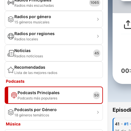
1065
Radios más escuchadas
Radios por género
15 géneros musicales
Radios por regiones
Radios locales
Noticias
45
Radios noticiosas
Recomendadas
00
Lista de las mejores radios
Podcasts
Podcasts Principales
50
Podcasts más populares
Episod
Podcasts por Género
18 géneros temáticos
-
Música
41
#1 