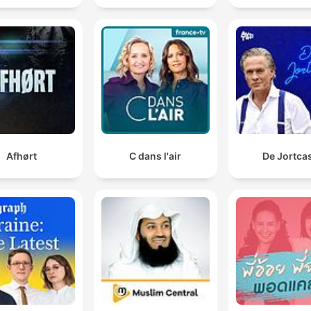
Afhørt
C dans l'air
De Jortca