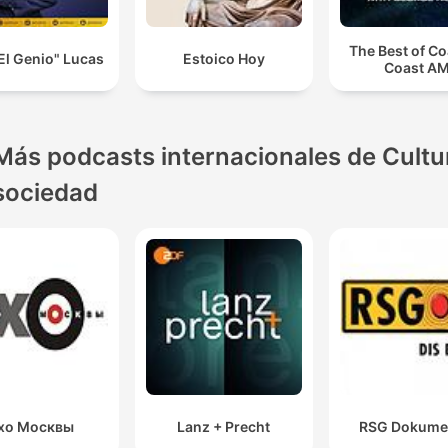
The Best of Co
El Genio" Lucas
Estoico Hoy
Coast A
Más podcasts internacionales de Cultu
sociedad
хо Москвы
Lanz + Precht
RSG Dokume