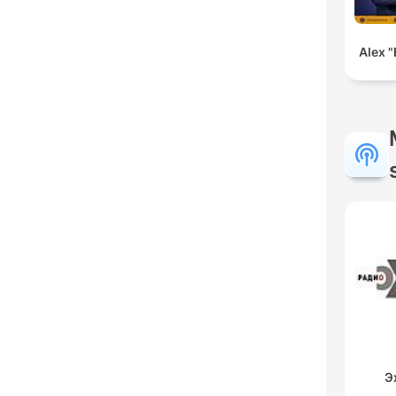
Alex "
Э