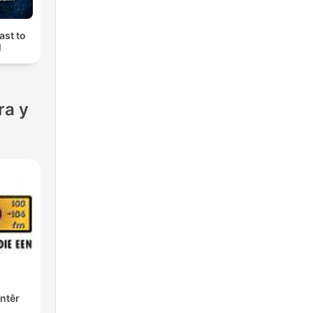
ast to
M
ra y
ntêr