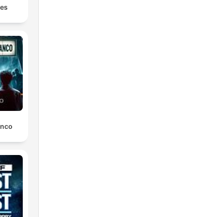
les
anco