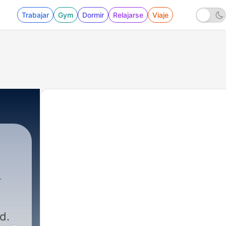
Trabajar
Gym
Dormir
Relajarse
Viaje
d.