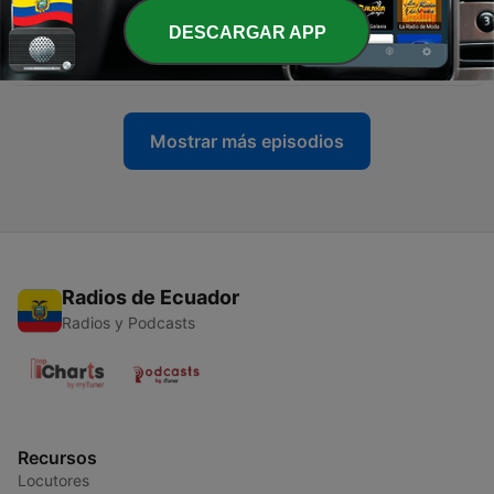
DESCARGAR APP
-
18
Eine Frau, das Netz und der Terror (Teil 2)
12 mayo 2026
Mostrar más episodios
Radios de Ecuador
Radios y Podcasts
Recursos
Locutores