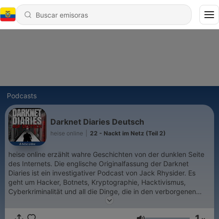
Podcasts
Darknet Diaries Deutsch
heise online
|
22 - Nackt im Netz (Teil 2)
heise online erzählt wahre Geschichten von der dunklen Seite
des Internets. Die englische Originalfassung der Darknet
Diaries ist ein investigativer Podcast von Jack Rhysider. Es
geht um Hacker, Botnets, Kryptographie, Hacktivismus,
Cyberkriminalität und all die Dinge, die in den verborgenen
Ecken des Internets lauern. heise online übersetzt den
Erfolgspodcast jetzt ins Deutsche. Die zweite Staffel startet im
1