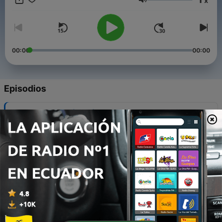
x
März 2026.
Volumen
00:00
00:00
Episodios
-
22
Nackt im Netz (Teil 2)
09 jun. 2026
-
21
Nackt im Netz (Teil 1)
02 jun. 2026
-
20
Kids ohne Skrupel (Teil 2)
26 mayo 2026
-
19
Kids ohne Skrupel (Teil 1)
19 mayo 2026