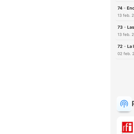
-
74
Enc
13 feb. 
-
73
Las
13 feb. 
-
72
La 
02 feb. 