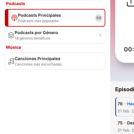
Podcasts
Podcasts Principales
50
Podcasts más populares
Podcasts por Género
18 géneros temáticos
Música
00
Canciones Principales
Canciones más escuchadas
Episod
-
76
Hac
21 feb. 
-
75
Des
21 feb. 