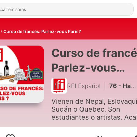
Curso de francés: Parlez-vous Paris?
Curso de francé
Parlez-vous
Paris?
RFI Español
|
76 - Hacer deporte en París con toda seguridad
Vienen de Nepal, Eslovaqui
Sudán o Quebec. Son
estudiantes o artistas. Ac
de llegar a París, son curio
y se hacen muchas pregun