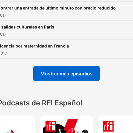
con “Parlez-vous Paris?”, u
ontrar una entrada de último minuto con precio reducido
auténtica visita para descif
2017
la capital francesa, su leng
sus códigos y su cultura, y
 salidas culturales en París
para descubrir la vida de l
2017
parisinos. Cada sábado y
licencia por maternidad en Francia
domingo en los programas
2017
español, a partir del 3 de
septiembre de 2016.
Mostrar más episodios
Podcasts de RFI Español