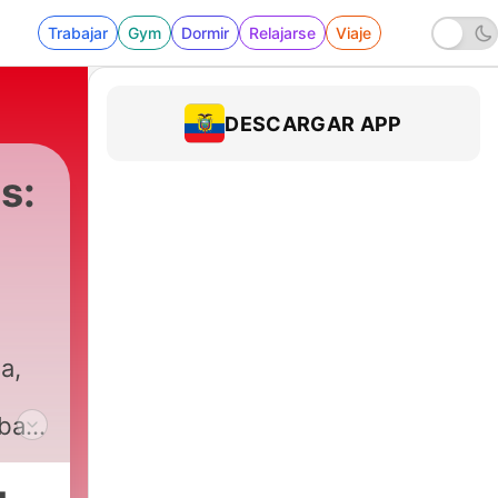
Trabajar
Gym
Dormir
Relajarse
Viaje
DESCARGAR APP
s:
a,
aban
sos
tas.