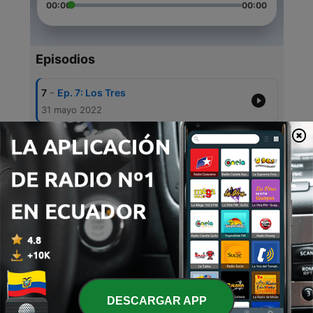
00:00
00:00
Episodios
-
7
Ep. 7: Los Tres
31 mayo 2022
-
6
Ep. 6: De Saloon
31 mayo 2022
-
5
Ep. 5: Ases Falsos
31 mayo 2022
-
4
Ep. 4: Frank’s White Canvas
20 abr. 2022
-
3
Ep. 3: Las Rancheras
20 abr. 2022
DESCARGAR APP