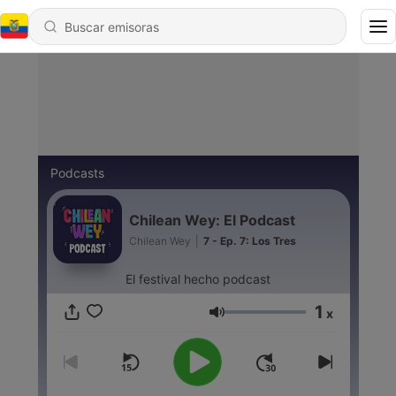
Podcasts
Chilean Wey: El Podcast
Chilean Wey
|
7 - Ep. 7: Los Tres
El festival hecho podcast
1
x
Volumen