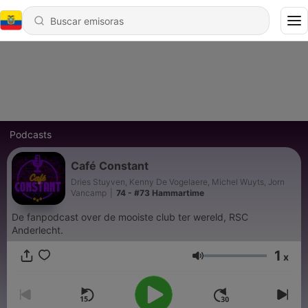
Podcasts
Café Constant
Dries Stuyven, Kenny De Vogelaere, Michel Wuyts, Jorn
Vancamp
|
74 - #73 Hammartime
De fanpodcast over de mooiste club ter wereld, RSC
Anderlecht.
1
x
Volumen