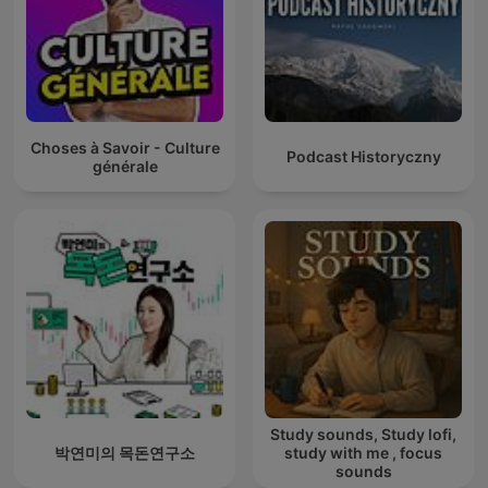
Choses à Savoir - Culture
Podcast Historyczny
générale
Study sounds, Study lofi,
박연미의 목돈연구소
study with me , focus
sounds