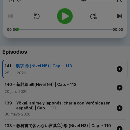
x
entender y disfrutar del idioma de manera natural. 🎧🍵
Volumen
00:00
00:00
Episodios
-
141
漢字 ㊗️ (Nivel N5) | Cap. - 113
25 jul. 2026
-
140
新幹線 🚄 (Nivel N4) | Cap. - 112
20 jun. 2026
-
139
Yōkai, anime y japonés: charla con Verónica (en
español) | Cap. - 111
30 mayo 2026
-
138
教科書で習わない言葉④ 📚 (Nivel N3) | Cap. - 110