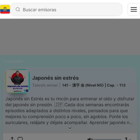
Podcasts
Japonés sin estrés
Takeshi sensei
|
141 - 漢字 ㊗️ (Nivel N5) | Cap. - 113
Japonés sin Estrés es tu rincón para entrenar el oído y disfrutar
del japonés sin presión. 🇯🇵 Cada dos semanas encontrarás
episodios adaptados a distintos niveles, pensados para que
mejores tu comprensión poco a poco, sin agobios. Ponte los
auriculares, relájate y déjate acompañar. Aprender japonés no
es solo libros: también puede empezar con historias llenas de
vocabulario, expresiones y cultura que te ayudan a escuchar,
1