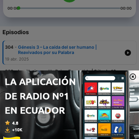
00:00
00:00
Episodios
-
304
Génesis 3 – La caída del ser humano |
Reavivados por su Palabra
19 abr. 2025
-
303
Las Naciones: Un Reino Prometido | Sábado 19
de abril | Lección 4
19 abr. 2025
-
302
Biblia Fácil – Serie: “En la Mira de la Verdad” –
Tema 10: Textos difíciles sobre la segunda
venida de Cristo
18 abr. 2025
-
301
Génesis 2 – El origen del ser humano y del
matrimonio | Reavivados por su Palabra
18 abr. 2025