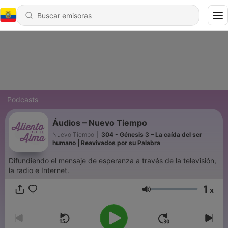
Podcasts
Áudios – Nuevo Tiempo
Nuevo Tiempo
|
304 - Génesis 3 – La caída del ser
humano | Reavivados por su Palabra
Difundiendo el mensaje de esperanza a través de la televisión,
la radio e Internet.
1
x
Volumen