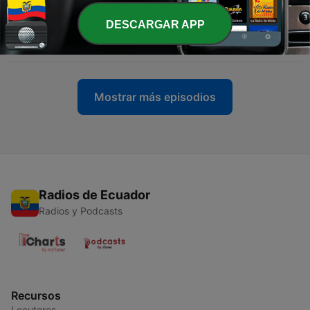
-
300
La Cena de las Bodas del Cordero | Viernes 18 de
DESCARGAR APP
abril | Lección 3
18 abr. 2025
Mostrar más episodios
Radios de Ecuador
Radios y Podcasts
Recursos
Locutores