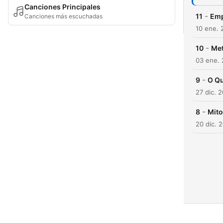
Canciones Principales
-
11
Emp
Canciones más escuchadas
10 ene. 
-
10
Met
03 ene.
-
9
O Qu
27 dic. 
-
8
Mito
20 dic. 