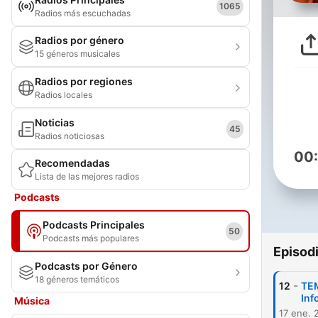
1065
Radios más escuchadas
Radios por género
15 géneros musicales
Radios por regiones
Radios locales
Noticias
45
Radios noticiosas
00
Recomendadas
Lista de las mejores radios
Podcasts
Podcasts Principales
50
Podcasts más populares
Episod
Podcasts por Género
18 géneros temáticos
-
12
TEM
Inf
Música
17 ene. 