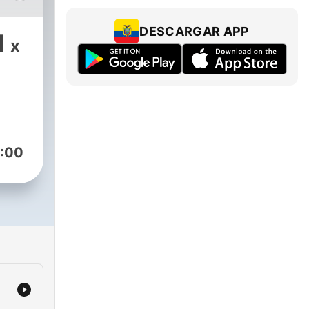
hos
DESCARGAR APP
1
x
ar um
fa
:00
ida