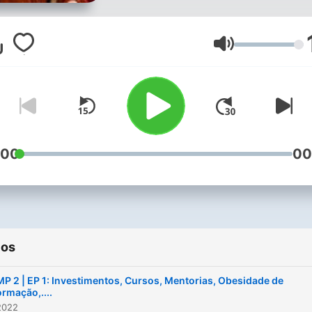
marketing de conteúdo,
recheado de dicas, consel
e trocas de opiniões para
Volumen
quem quer começar um
negócio no digital ou migr
negócio existente para o
digital. Além destes temas, a
jovem host relata e desaba
:00
00
sobre os desafios que tem
passado ao longo da sua v
pessoal e profissional.
ios
P 2 | EP 1: Investimentos, Cursos, Mentorias, Obesidade de
ormação,....
2022