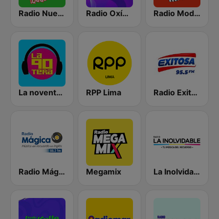
Radio Nueva Q
Radio Oxígeno
Radio Moda FM 97.3
La noventera
RPP Lima
Radio Exitosa
Radio Mágica 88.3 FM
Megamix
La Inolvidable