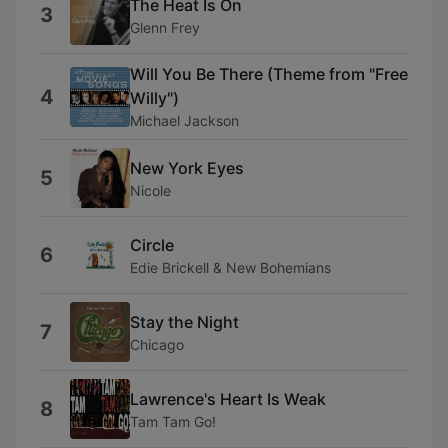
The Heat Is On
3
Glenn Frey
Will You Be There (Theme from "Free
4
Willy")
Michael Jackson
New York Eyes
5
Nicole
Circle
6
Edie Brickell & New Bohemians
Stay the Night
7
Chicago
Lawrence's Heart Is Weak
8
Tam Tam Go!