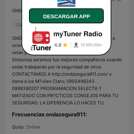
ONDA ZEGURA 911 En vivo Solo para ti
DESCARGAR APP
Clásica
Éxitos clásicos
Latino
ONDA ZEGURA 911 En vivo Una Radio dedicada a
orientar y entretener a hombres y mujeres que
velan por la seguridad Las 24 horas del día
Sintoniza seremos tus mejores compañeros cuando
estas trabajando por la seguridad de otros
CONTACTAMOS A http://ondazegura911.com/ o
llama a los M?viles Claro; 0993498243
0999390207 PROGRAMACION SELECTA Y
MATIZADO CON PR?CTICOS CONSEJOS PARA TU
SEGURIDAD. LA DIFERENCIA LO HACES TU.
Frecuencias ondazegura911:
Quito:
Online