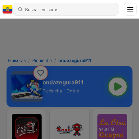
Emisoras
Pichincha
ondazegura911
ondazegura911
Pichincha - Online