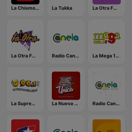
La Chismosa 104.1
La Tukka
La Otra FM - Guayaquil
La Otra FM - Quito
Radio Canela Guayas
La Mega 103.3 FM
La Suprema Estacion 96.1 FM
La Nueva Unica 94.5 FM
Radio Canela Quito