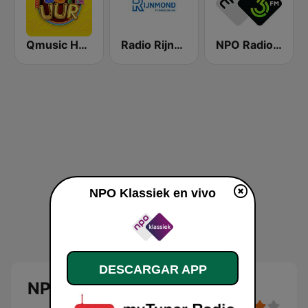
Qmusic Het Foute Uur
Radio Rijnmond FM 93.4
NPO Radio 3FM
NPO Klassiek en vivo
DESCARGAR APP
NPO Klassiek