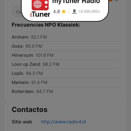
Clásica
Frecuencias NPO Klassiek:
Arnhem:
92.1 FM
Goes:
95.0 FM
Hilversum:
101.6 FM
Loon op Zand:
98.2 FM
Lopik:
94.3 FM
Markelo:
91.4 FM
Rotterdam:
94.7 FM
Contactos
Sitio web
http://www.radio4.nl