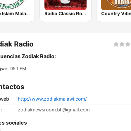
Radio Islam Malawi
Radio Classic Rock
Country Vib
iak Radio
uencias Zodiak Radio:
gwe:
95.1 FM
ntactos
 web
http://www.zodiakmalawi.com/
:
zodiaknewsroom.bh@gmail.com
s sociales