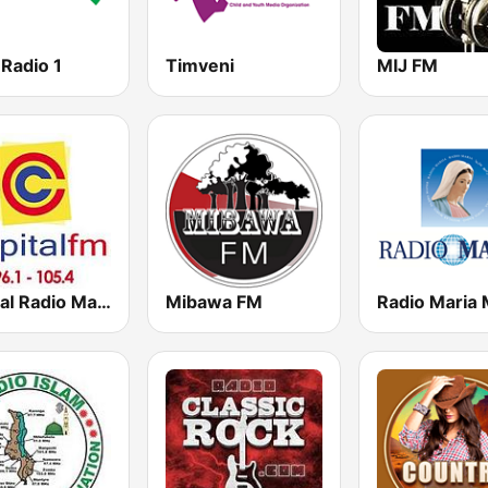
Radio 1
Timveni
MIJ FM
Capital Radio Malawi
Mibawa FM