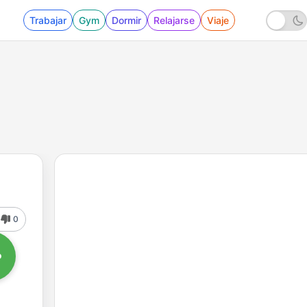
Trabajar
Gym
Dormir
Relajarse
Viaje
0