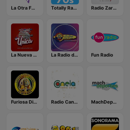
La Otra FM - Quito
Totally Radio 70s
Radio Zaracay
La Nueva Unica 94.5 FM
La Radio de Moda
Fun Radio
Furiosa Digital Madrid
Radio Canela Quito
MachDeportes