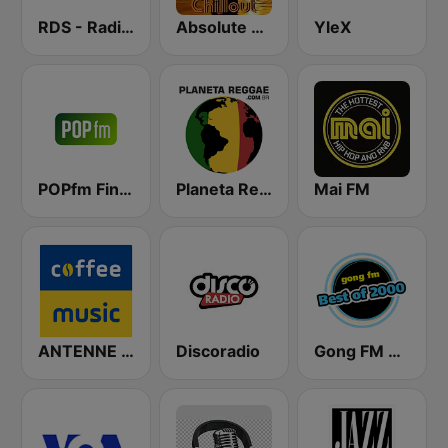
RDS - Radio Dimensione Suono
Absolute Chillout
YleX
POPfm Finland
Planeta Reggae
Mai FM
ANTENNE BAYERN Coffee Music
Discoradio
Gong FM Best of 2000