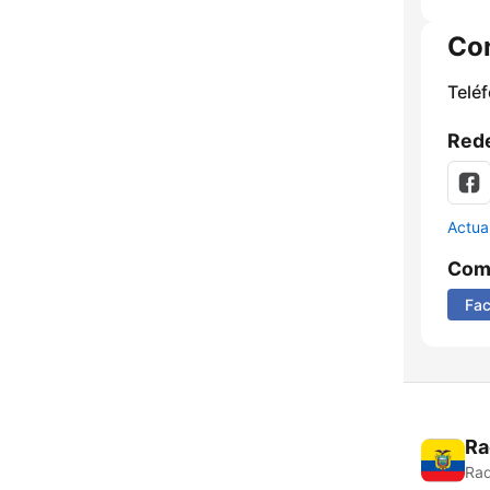
Co
Telé
Rede
Actua
Comp
Fa
Ra
Rad