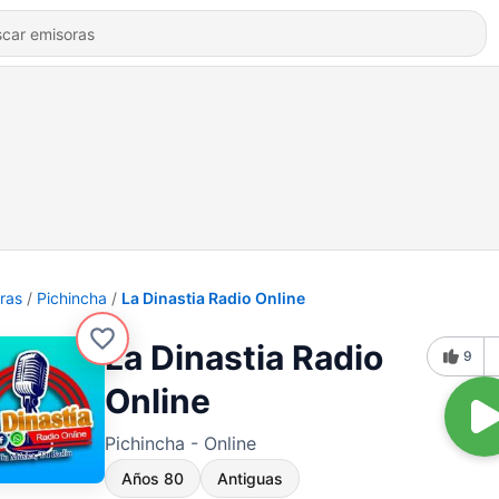
ras
Pichincha
La Dinastia Radio Online
La Dinastia Radio
9
Online
Pichincha - Online
Años 80
Antiguas