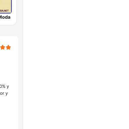
 Moda
00% y
or y