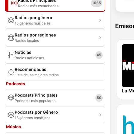
Radios Principales
1065
Radios más escuchadas
Radios por género
15 géneros musicales
Emisor
Radios por regiones
Radios locales
Noticias
45
Radios noticiosas
Recomendadas
Lista de las mejores radios
Podcasts
La M
Podcasts Principales
50
Podcasts más populares
Podcasts por Género
18 géneros temáticos
Música