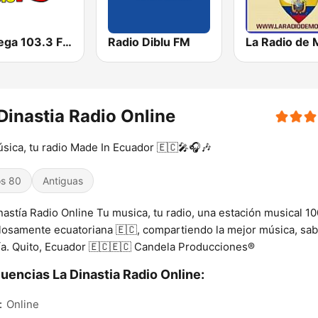
La Mega 103.3 FM
Radio Diblu FM
La Radio de
Dinastia Radio Online
sica, tu radio Made In Ecuador 🇪🇨🎤🎧🎶
s 80
Antiguas
nastía Radio Online Tu musica, tu radio, una estación musical 1
losamente ecuatoriana 🇪🇨, compartiendo la mejor música, sab
ía. Quito, Ecuador 🇪🇨🇪🇨 Candela Producciones®
uencias La Dinastia Radio Online:
:
Online