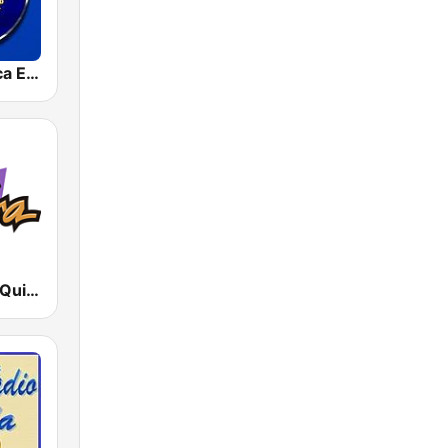
Radio América Estereo
La Otra FM - Quito