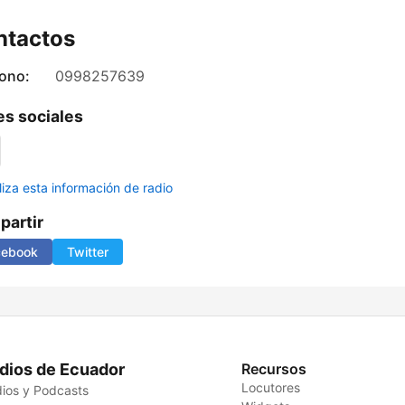
ntactos
fono:
0998257639
s sociales
liza esta información de radio
artir
cebook
Twitter
dios de Ecuador
Recursos
Locutores
ios y Podcasts