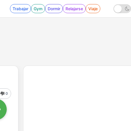
Trabajar
Gym
Dormir
Relajarse
Viaje
0