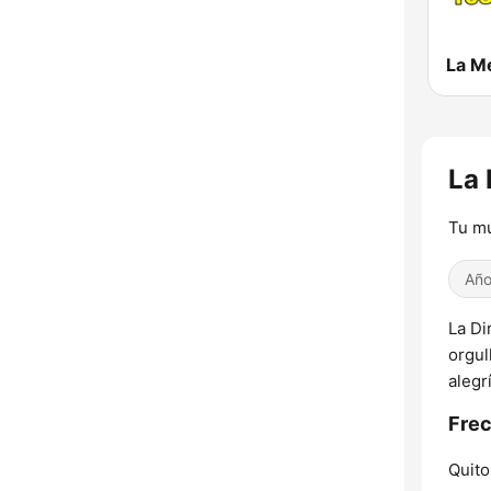
La 
Tu mú
Año
La Di
orgul
alegr
Frec
Quito